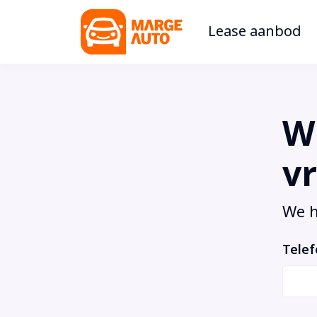
Lease aanbod
Wi
vr
We h
Tele