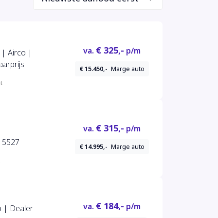
€ 325,-
va.
p/m
 | Airco |
aarprijs
€ 15.450,-
Marge auto
t
€ 315,-
va.
p/m
|PANO|H/K|NAVI|CRUISE|CLIMA| 5527
€ 14.995,-
Marge auto
€ 184,-
va.
p/m
 | Dealer