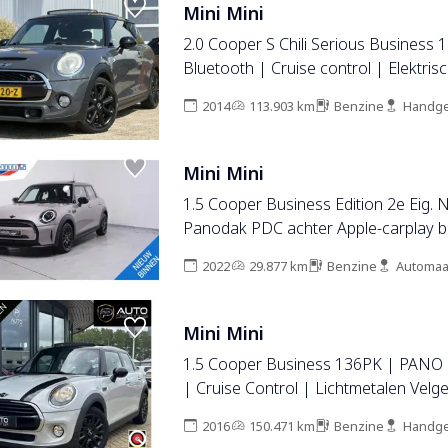
Mini Mini
2.0 Cooper S Chili Serious Business 
Bluetooth | Cruise control | Elektris
schuif-/kanteldak | Harman / Kardo
2014
113.903 km
Benzine
Handge
koplampen | Navigatiesysteem full 
Voorstoelen verwarmd | Zeer comple
Mini Mini
1.5 Cooper Business Edition 2e Eig. 
Panodak PDC achter Apple-carplay b
telefonie Sportstoelen voor half lede
2022
29.877 km
Benzine
Automaa
cruise-controle
Mini Mini
1.5 Cooper Business 136PK | PANO 
| Cruise Control | Lichtmetalen Velg
|
2016
150.471 km
Benzine
Handge