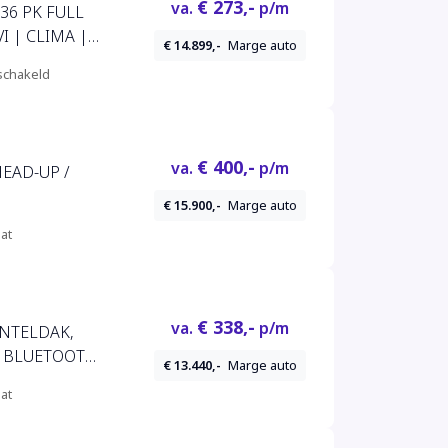
€ 273,-
va.
p/m
136 PK FULL
I | CLIMA |
€ 14.899,-
Marge auto
chakeld
€ 400,-
va.
p/m
 HEAD-UP /
€ 15.900,-
Marge auto
at
€ 338,-
va.
p/m
KANTELDAK,
, BLUETOOTH,
€ 13.440,-
Marge auto
,
at
AT]