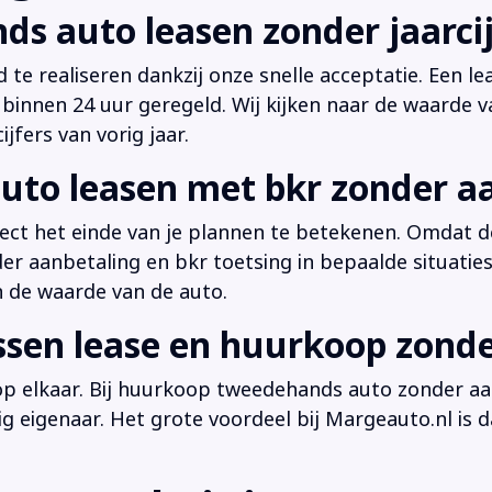
ds auto leasen zonder jaarcij
d te realiseren dankzij onze snelle acceptatie. Een l
innen 24 uur geregeld. Wij kijken naar de waarde v
jfers van vorig jaar.
uto leasen met bkr zonder a
irect het einde van je plannen te betekenen. Omdat de
der aanbetaling en bkr toetsing in bepaalde situati
n de waarde van de auto.
ussen lease en huurkoop zond
 op elkaar. Bij huurkoop tweedehands auto zonder aan
dig eigenaar. Het grote voordeel bij Margeauto.nl is d