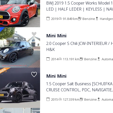
BWJ 2019 1.5 Cooper Works Model 
LED | HALF LEDER | KEYLESS | NAV
CRUISE | BLUETOOTH | LMV | PDC
2019
91.849 km
Benzine
Handges
Mini Mini
2.0 Cooper S Chili JCW-INTERIEUR /
H&K
2014
113.191 km
Benzine
Automa
Mini Mini
1.5 Cooper Salt Business [SCHUIF
CRUISE CONTROL, PDC, NAVIGATIE
AIRCO, MULTIFUNCTIONEEL STUUR
2015
127.339 km
Benzine
Automa
LICHTMETALEN VELGEN, NIEUWSTA