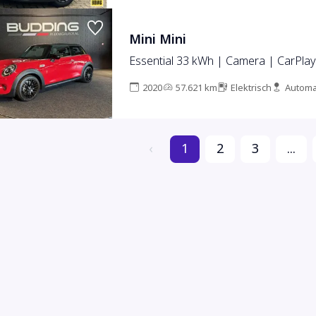
Mini Mini
Essential 33 kWh | Camera | CarPlay
2020
57.621 km
Elektrisch
Automa
‹
1
2
3
...