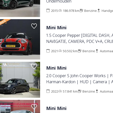
Onderhouden
2015
186.978 km
Benzine
Handge
Mini Mini
1.5 Cooper Pepper [DIGITAL DASH,
NAVIGATIE, CAMERA, PDC V+A, CRU
CONTROL, CLIMATE CONTROL, DAB
2021
50.502 km
Benzine
Automaa
BLUETOOTH, SPORTSTUUR, BOOR
NIEUWSTAAT]
Mini Mini
2.0 Cooper S John Cooper Works | 
Harman-Kardon | HUD | Camera | A
Cruise | 1e Eig. Dealer O.H.
2022
57.841 km
Benzine
Automaa
Mini Mini