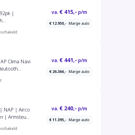
€ 415,-
va.
p/m
192pk |
ch
€ 12.950,-
Marge auto
n Sound | LED
schakeld
map |
te auto!
€ 441,-
va.
p/m
NAP Clima Navi
leutooth
€ 26.366,-
Marge auto
ren bekleding
t
€ 240,-
va.
p/m
| NAP | Airco
en | Armsteun
€ 11.395,-
Marge auto
schakeld