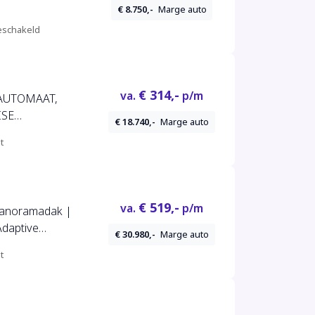
€ 8.750,-
Marge auto
schakeld
€ 314,-
va.
p/m
 AUTOMAAT,
ISE
€ 18.740,-
Marge auto
,
t
DCOMPUTER,
€ 519,-
va.
p/m
Panoramadak |
daptive
€ 30.980,-
Marge auto
t