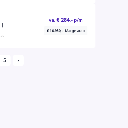
€ 284,-
va.
p/m
 |
€ 16.950,-
Marge auto
at
5
›