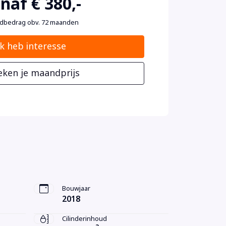
naf € 380,-
dbedrag obv. 72 maanden
Ik heb interesse
eken je maandprijs
Bouwjaar
2018
Cilinderinhoud