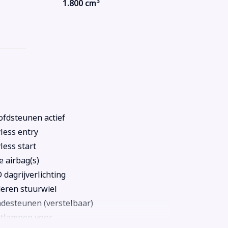
3
1.800 cm
fdsteunen actief
less entry
less start
e airbag(s)
 dagrijverlichting
eren stuurwiel
desteunen (verstelbaar)
tlampen voor