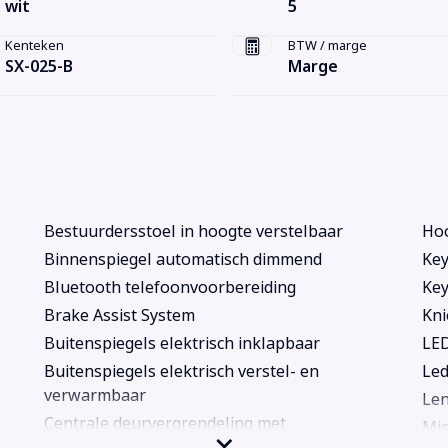
wit
5
Kenteken
BTW / marge
SX-025-B
Marge
Bestuurdersstoel in hoogte verstelbaar
Hoo
Binnenspiegel automatisch dimmend
Key
Bluetooth telefoonvoorbereiding
Key
Brake Assist System
Kni
Buitenspiegels elektrisch inklapbaar
LED
Buitenspiegels elektrisch verstel- en
Led
verwarmbaar
Len
Centrale deurvergrendeling met
Mis
afstandsbediening