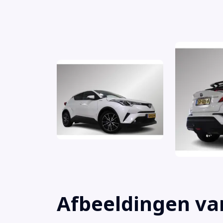
Voorstoelen verwarmd
Achterbank in delen neerklapbaar
Achteruitrijcamera
Alarm klasse 1(startblokkering)
Anti Blokkeer Systeem
Anti doorSlip Regeling
Armsteun voor
Audio installatie
Bandenspanningscontrolesysteem
Bestuurdersairbag
Afbeeldingen va