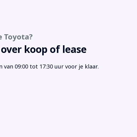
timedia-voorbereiding
keersensor achter
sagiersairbag
gensensor
e Toyota?
strooksensor
kvrij
 over koop of lease
urbekrachtiging
urwiel multifunctioneel
van 09:00 tot 17:30 uur voor je klaar.
keersbord detectie
 airbag(s) voor