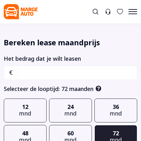
Bereken lease maandprijs
Het bedrag dat je wilt leasen
€
Selecteer de looptijd:
72
maanden
12
24
36
mnd
mnd
mnd
48
60
72
mnd
mnd
mnd