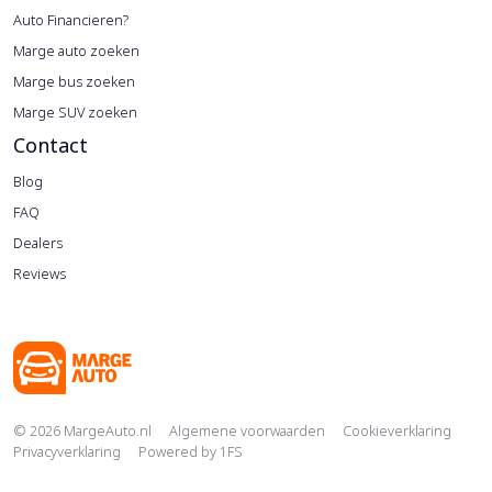
Auto Financieren?
Marge auto zoeken
Marge bus zoeken
Marge SUV zoeken
Contact
Blog
FAQ
Dealers
Reviews
Copyright navigation
© 2026 MargeAuto.nl
Algemene voorwaarden
Cookieverklaring
Privacyverklaring
Powered by
1FS