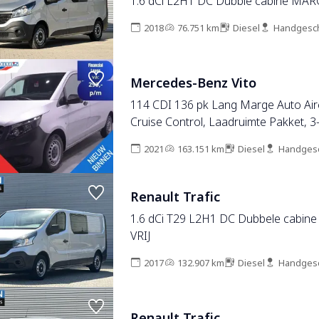
1.6 dCi L2H1 DC Dubble cabine MAR
2018
76.751 km
Diesel
Handgesc
Mercedes-Benz Vito
114 CDI 136 pk Lang Marge Auto Air
Cruise Control, Laadruimte Pakket, 3-
2021
163.151 km
Diesel
Handges
Renault Trafic
1.6 dCi T29 L2H1 DC Dubbele cabi
VRIJ
2017
132.907 km
Diesel
Handges
Renault Trafic