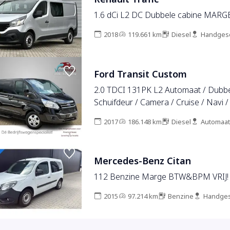
1.6 dCi L2 DC Dubbele cabine MARGE 
2018
119.661 km
Diesel
Handges
Ford Transit Custom
2.0 TDCI 131PK L2 Automaat / Dubbe
Schuifdeur / Camera / Cruise / Navi /
Trekhaak / Stoelverwarming
2017
186.148 km
Diesel
Automaat
Mercedes-Benz Citan
112 Benzine Marge BTW&BPM VRIJ!
2015
97.214 km
Benzine
Handges