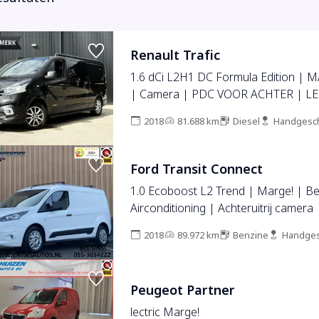
Renault Trafic
1.6 dCi L2H1 DC Formula Edition | 
| Camera | PDC VOOR ACHTER | L
2018
81.688 km
Diesel
Handgesc
Ford Transit Connect
1.0 Ecoboost L2 Trend | Marge! | Be
Airconditioning | Achteruitrij camera
3 Persoons |
2018
89.972 km
Benzine
Handges
Peugeot Partner
lectric Marge!