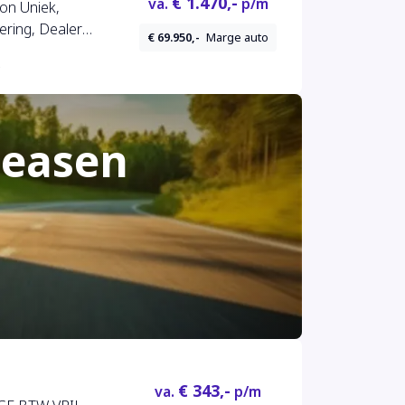
€ 1.470,-
va.
p/m
ion Uniek,
ering, Dealer
€ 69.950,-
Marge auto
leasen
€ 343,-
va.
p/m