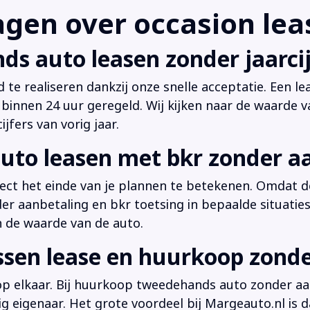
en over occasion leas
ds auto leasen zonder jaarcij
d te realiseren dankzij onze snelle acceptatie. Een l
innen 24 uur geregeld. Wij kijken naar de waarde v
jfers van vorig jaar.
uto leasen met bkr zonder a
irect het einde van je plannen te betekenen. Omdat de
der aanbetaling en bkr toetsing in bepaalde situati
n de waarde van de auto.
ussen lease en huurkoop zond
 op elkaar. Bij huurkoop tweedehands auto zonder aan
dig eigenaar. Het grote voordeel bij Margeauto.nl is d