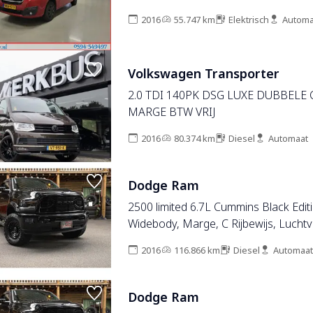
2016
55.747 km
Elektrisch
Automa
Volkswagen Transporter
2.0 TDI 140PK DSG LUXE DUBBELE
MARGE BTW VRIJ
2016
80.374 km
Diesel
Automaat
Dodge Ram
2500 limited 6.7L Cummins Black Edit
Widebody, Marge, C Rijbewijs, Luchtv
onderhouden .
2016
116.866 km
Diesel
Automaat
Dodge Ram