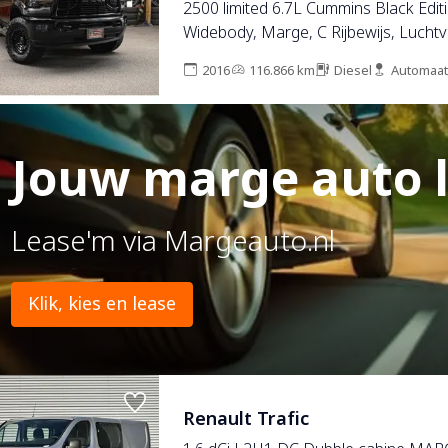
2500 limited 6.7L Cummins Black Edit
Widebody, Marge, C Rijbewijs, Luchtv
onderhouden .
2016
116.866 km
Diesel
Automaat
Jouw marge auto 
Lease'm via Margeauto.nl
Klik, kies en lease
Renault Trafic