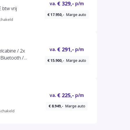
€ 329,-
va.
p/m
btw vrij
€ 17.950,-
Marge auto
chakeld
€ 291,-
va.
p/m
lcabine / 2x
 Bluetooth /
€ 15.900,-
Marge auto
€ 225,-
va.
p/m
€ 8.949,-
Marge auto
chakeld