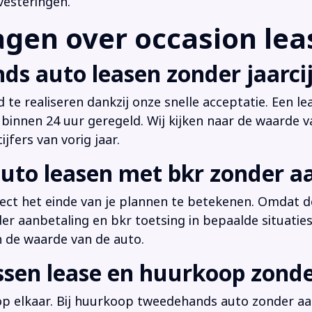
vesteringen.
en over occasion leas
ds auto leasen zonder jaarcij
d te realiseren dankzij onze snelle acceptatie. Een l
innen 24 uur geregeld. Wij kijken naar de waarde v
jfers van vorig jaar.
uto leasen met bkr zonder a
irect het einde van je plannen te betekenen. Omdat de
der aanbetaling en bkr toetsing in bepaalde situati
n de waarde van de auto.
ussen lease en huurkoop zond
 op elkaar. Bij huurkoop tweedehands auto zonder aan