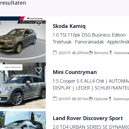
 resultaten
Skoda Kamiq
1.0 TSI 110pk DSG Business Edition ·
Trekhaak · Panoramadak · Apple/Andro
Stoelverwarming · Clima · Navigatie ·
2023
48.209 km
Benzine
Automaa
17'' Inch ·
Mini Countryman
1.5 Cooper S E ALL4 Chili | AUTOM
DISPLAY | LEDER | SCHUIF/KANTE
CARPLAY | HARMAN/KARDON | CA
2019
98.207 km
Hybride
Automaa
| CRUISE CONTROL ADAPTIEF | PD
CLIMATE CONTROL | LMV 19'' |
STOELVERWARMING | KEYLESS | LE
Land Rover Discovery Sport
BLUETOOTH
2.0 TD4 URBAN SERIES SE DYNAMI