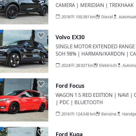
CAMERA | MERIDIAN | TREKHAAK 
2018
100.381 km
Diesel
Automaat
Volvo EX30
SINGLE MOTOR EXTENDED RANGE
SOH 98% | HARMAN/KARDON | CA
STOEL-STUURVERW. | CARPLAY | K
2024
28.927 km
Elektrisch
Automa
Ford Focus
WAGON 1.5 RED EDITION | NAVI | 
| PDC | BLUETOOTH
2016
124.343 km
Benzine
Handge
Ford Kuga