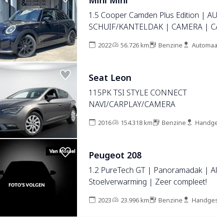
Mini Mini
1.5 Cooper Camden Plus Edition | 
SCHUIF/KANTELDAK | CAMERA | C
NAVI | CRUISE CONTROL | PDC | 
2022
56.726 km
Benzine
Automaa
CONTROL | LMV 17'' | LED | DAB
Seat Leon
115PK TSI STYLE CONNECT
NAVI/CARPLAY/CAMERA
2016
154.318 km
Benzine
Handge
Peugeot 208
1.2 PureTech GT | Panoramadak | Al
Stoelverwarming | Zeer compleet!
2023
23.996 km
Benzine
Handges