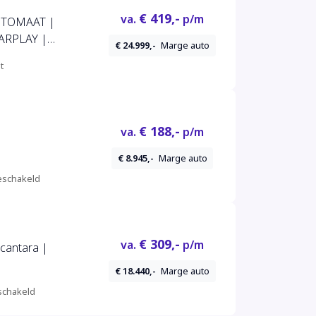
€ 419,-
va.
p/m
AUTOMAAT |
ARPLAY |
€ 24.999,-
Marge auto
CLIMATE
t
 | BLUETOOTH
€ 188,-
va.
p/m
€ 8.945,-
Marge auto
schakeld
€ 309,-
va.
p/m
cantara |
€ 18.440,-
Marge auto
chakeld