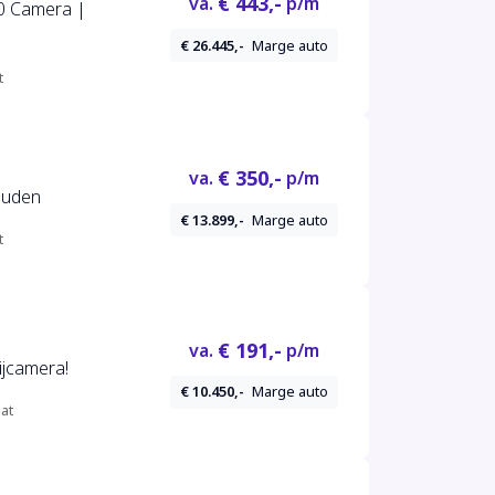
€ 443,-
va.
p/m
0 Camera |
€ 26.445,-
Marge auto
t
€ 350,-
va.
p/m
ouden
€ 13.899,-
Marge auto
t
€ 191,-
va.
p/m
ijcamera!
€ 10.450,-
Marge auto
at