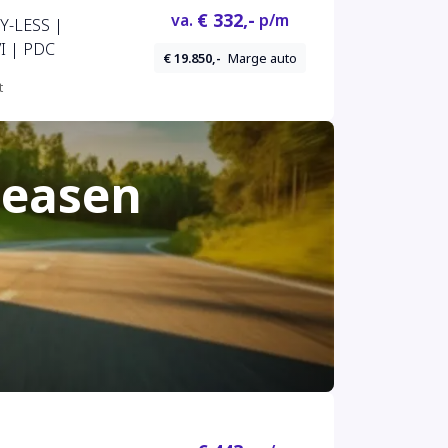
€ 332,-
va.
p/m
Y-LESS |
I | PDC
€ 19.850,-
Marge auto
t
leasen