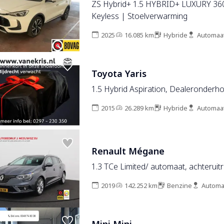
ZS Hybrid+ 1.5 HYBRID+ LUXURY 36
Keyless | Stoelverwarming
2025
16.085 km
Hybride
Automaa
Toyota Yaris
1.5 Hybrid Aspiration, Dealeronderh
2015
26.289 km
Hybride
Automaa
Renault Mégane
1.3 TCe Limited/ automaat, achteruitr
2019
142.252 km
Benzine
Automa