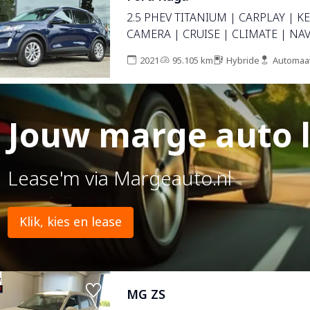
2.5 PHEV TITANIUM | CARPLAY | KE
CAMERA | CRUISE | CLIMATE | NAV
2021
95.105 km
Hybride
Automaa
Jouw marge auto 
Lease'm via Margeauto.nl
Klik, kies en lease
MG ZS