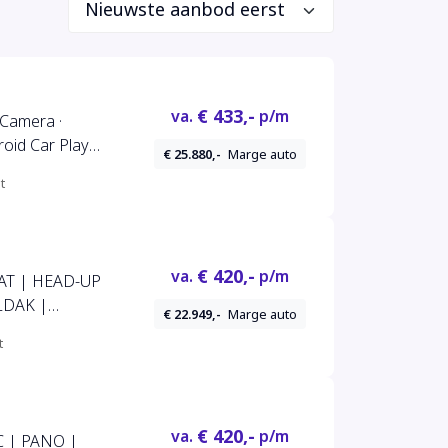
€ 433,-
va.
p/m
 Camera ·
id Car Play ·
€ 25.880,-
Marge auto
 P-Sensoren ·
t
€ 420,-
va.
p/m
AAT | HEAD-UP
LDAK |
€ 22.949,-
Marge auto
MERA | NAVI
t
C V+A |
D | DAB |
€ 420,-
va.
p/m
C | PANO |