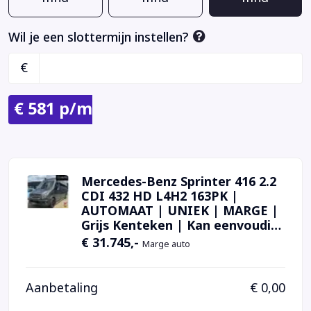
Wil je een slottermijn instellen?
€
€
581
p/m
Mercedes-Benz Sprinter 416 2.2
CDI 432 HD L4H2 163PK |
AUTOMAAT | UNIEK | MARGE |
Grijs Kenteken | Kan eenvoudig
worden omgekeurd tot camper
€ 31.745,-
Marge auto
| Deze bus kan naar wens
worden ingebouwd | 18 Inch
Lichtmetalen Velgen |
Aanbetaling
€ 0,00
Achteruitrijcamera | 2017 Diesel