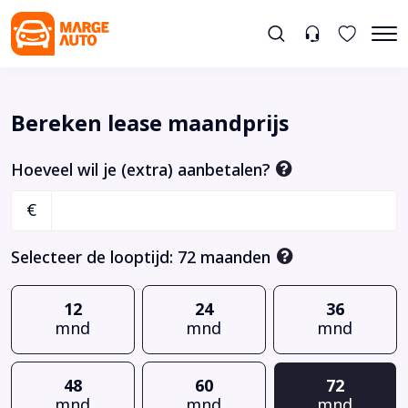
Bereken lease maandprijs
Hoeveel wil je (extra) aanbetalen?
€
Selecteer de looptijd:
72
maanden
12
24
36
mnd
mnd
mnd
48
60
72
mnd
mnd
mnd