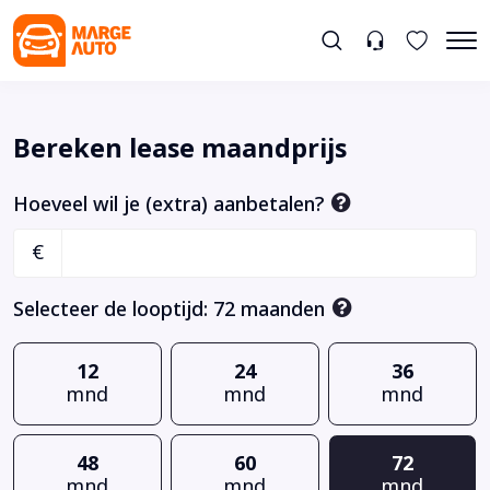
Bereken lease maandprijs
Hoeveel wil je (extra) aanbetalen?
€
Selecteer de looptijd:
72
maanden
12
24
36
mnd
mnd
mnd
48
60
72
mnd
mnd
mnd