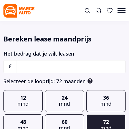
Bereken lease maandprijs
Het bedrag dat je wilt leasen
€
Selecteer de looptijd:
72
maanden
12
24
36
mnd
mnd
mnd
48
60
72
mnd
mnd
mnd