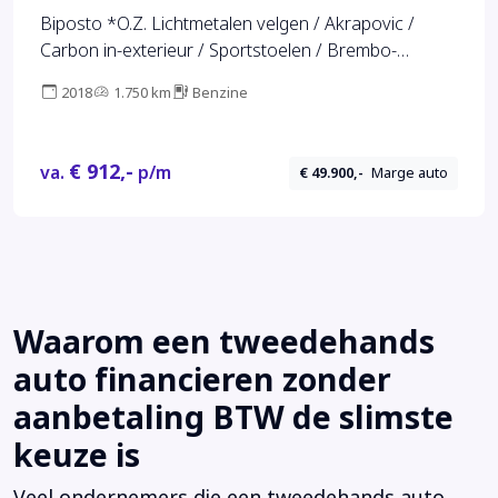
Biposto *O.Z. Lichtmetalen velgen / Akrapovic /
Carbon in-exterieur / Sportstoelen / Brembo-
Remmen*
2018
1.750 km
Benzine
€ 912,-
va.
p/m
€ 49.900,-
Marge auto
Waarom een tweedehands
auto financieren zonder
aanbetaling BTW de slimste
keuze is