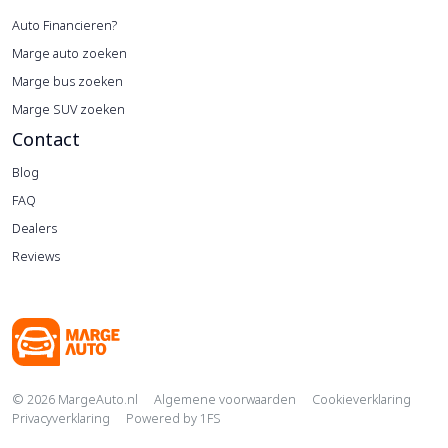
Auto Financieren?
Marge auto zoeken
Marge bus zoeken
Marge SUV zoeken
Contact
Blog
FAQ
Dealers
Reviews
Copyright navigation
© 2026 MargeAuto.nl
Algemene voorwaarden
Cookieverklaring
Privacyverklaring
Powered by
1FS