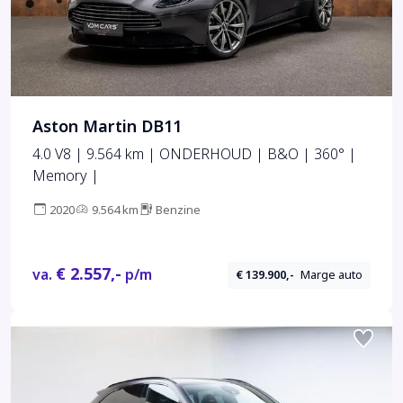
Aston Martin DB11
4.0 V8 | 9.564 km | ONDERHOUD | B&O | 360° |
Memory |
2020
9.564 km
Benzine
€ 2.557,-
va.
p/m
€ 139.900,-
Marge auto