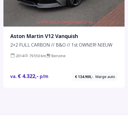
Aston Martin V12 Vanquish
2+2 FULL CARBON // B&O // 1st OWNER! NIEUW
2014
79.550 km
Benzine
€ 4.322,-
va.
p/m
€ 134.900,-
Marge auto