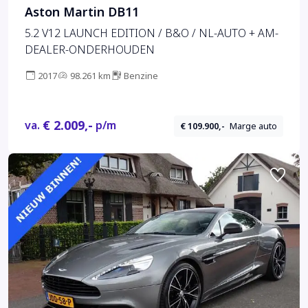
Aston Martin DB11
5.2 V12 LAUNCH EDITION / B&O / NL-AUTO + AM-
DEALER-ONDERHOUDEN
2017
98.261 km
Benzine
€ 2.009,-
va.
p/m
€ 109.900,-
Marge auto