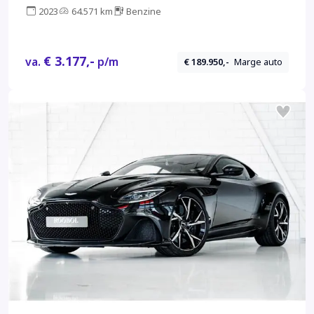
2023
64.571 km
Benzine
€ 3.177,-
va.
p/m
€ 189.950,-
Marge auto