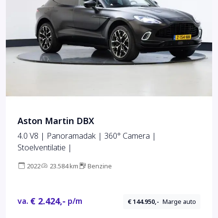
Aston Martin DBX
4.0 V8 | Panoramadak | 360° Camera |
Stoelventilatie |
2022
23.584 km
Benzine
€ 2.424,-
va.
p/m
€ 144.950,-
Marge auto