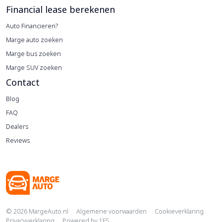
Financial lease berekenen
Auto Financieren?
Marge auto zoeken
Marge bus zoeken
Marge SUV zoeken
Contact
Blog
FAQ
Dealers
Reviews
Copyright navigation
© 2026 MargeAuto.nl
Algemene voorwaarden
Cookieverklaring
Privacyverklaring
Powered by
1FS