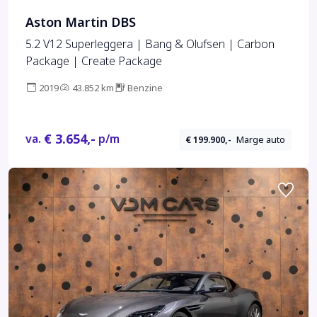
Aston Martin DBS
5.2 V12 Superleggera | Bang & Olufsen | Carbon
Package | Create Package
2019
43.852 km
Benzine
€ 3.654,-
va.
p/m
€ 199.900,-
Marge auto