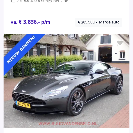
2019
49.349 km
Benzine
€ 3.836,-
va.
p/m
€ 209.900,-
Marge auto