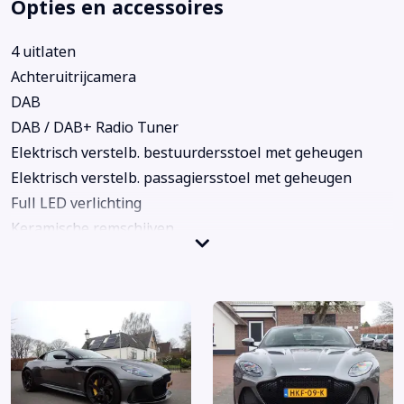
Opties en accessoires
4 uitlaten
Achteruitrijcamera
DAB
DAB / DAB+ Radio Tuner
Elektrisch verstelb. bestuurdersstoel met geheugen
Elektrisch verstelb. passagiersstoel met geheugen
Full LED verlichting
Keramische remschijven
Keyless entry
Lederen bekleding
Lichtmetalen velgen 21"
Lichtmetalen velgen 21inch
Navigatiesysteem full map
Schakelmogelijkheid aan stuurwiel