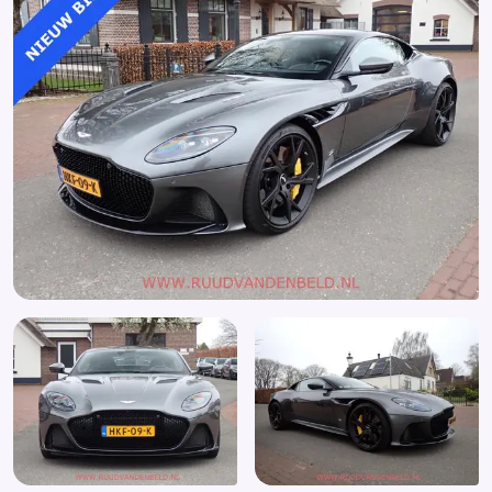
Bandenspanningscontrolesysteem
Bestuurdersstoel in hoogte verstelbaar
Bluetooth
Bluetooth carkit
Bluetooth telefoonvoorbereiding
Boordcomputer
Brake Assist System
Buitenspiegels elektrisch verstelbaar
Buitenspiegels verwarmbaar
Bumpers in carrosseriekleur
Carkit
Centrale deurvergrendeling
Centrale deurvergrendeling met afstandsbediening
Cruise control
Derde remlicht
Elektrisch verstelbare voorstoel(en)