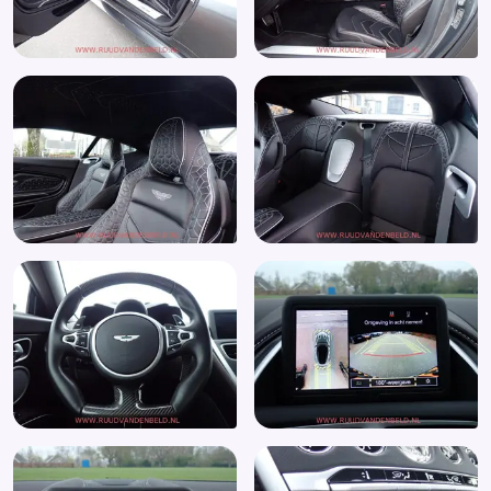
Parkeer assistent
Parkeersensor achter
Parkeersensor voor
Passagiersstoel in hoogte verstelbaar
Regensensor
Rondomzicht camera
Stuurbekrachtiging snelheidsafhankelijk
Stuur leder
Stuurwiel multifunctioneel
Telefoonvoorbereiding
Uitlaat sierstuk
Variabele stuuroverbrenging
Voorstoelen in hoogte verstelbaar
Zwarte glans (piano)lak interieur afwerking