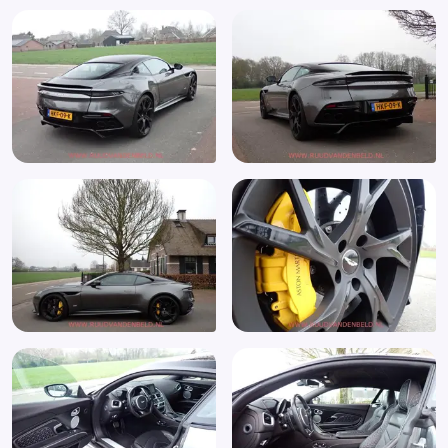
Elektronische remkrachtverdeling
Elektronisch Stabiliteits Programma
Hoofdsteunen achter
Keyless start
LED achterlichten
LED dagrijverlichting
Lederen stuurwiel
LED koplampen
Leer
Lichtmetalen velgen
Lichtsensor
MP3 aansluiting
Multimedia-voorbereiding
Multimedia systeem
Navigatie
Navigatiesysteem