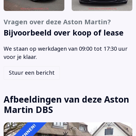
Sportstoelen
Sportstuur
Volledig digitaal instrumentenpaneel
Vragen over deze Aston Martin?
Voorstoelen verwarmd
Bijvoorbeeld over koop of lease
Zwarte hemelbekleding
12Volt aansluiting
We staan op werkdagen van 09:00 tot 17:30 uur
Achterspoiler
voor je klaar.
Adaptief demping systeem
Airbag bestuurder
Stuur een bericht
Airbag passagier
Airco (automatisch)
Alarm klasse 1(startblokkering)
Afbeeldingen van deze Aston
Anti Blokkeer Systeem
Martin DBS
Anti doorSlip Regeling
Armsteun
Audio installatie