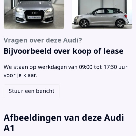
Buitenspiegels elektrisch verstelbaar
Centrale vergrendeling met afstandsbediening
Cruise control
Elektrische ramen voor en achter
Elektronisch Sper Differentieel
Vragen over deze Audi?
Elektronisch Stabiliteits Programma
Bijvoorbeeld over koop of lease
Lichtmetalen velgen 17"
Metaalkleur
We staan op werkdagen van 09:00 tot 17:30 uur
Multimedia-voorbereiding
voor je klaar.
Navigatie-pakket 2
Navigatiesysteem full map
Stuur een bericht
Parkeersensor achter
Radio-CD/MP3 speler
S Line exterieur
Afbeeldingen van deze Audi
Start/stop systeem
A1
Stuurbekrachtiging snelheidsafhankelijk