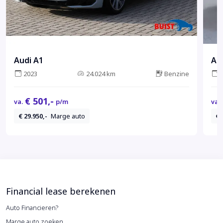
Audi A1
Au
2023
24.024 km
Benzine
€ 501,-
va.
p/m
va.
€ 29.950,-
Marge auto
€ 
Financial lease berekenen
Auto Financieren?
Marge auto zoeken