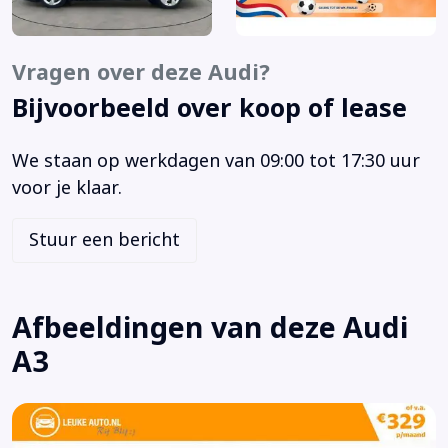
Zwarte hemelbekleding
Achterbank in delen neerklapbaar
Airbag(s) hoofd achter
Vragen over deze Audi?
Airbag(s) hoofd voor
Bijvoorbeeld over koop of lease
Airbag(s) side voor
Airbag bestuurder
We staan op werkdagen van 09:00 tot 17:30 uur
Airbag passagier
voor je klaar.
Alarm klasse 1(startblokkering)
Aluminium delen exterieur
Stuur een bericht
Aluminium interieur afwerking
Anti Blokkeer Systeem
Anti doorSlip Regeling
Afbeeldingen van deze Audi
Armsteun voor
A3
Autonomous Emergency Braking
Bandenspanningscontrolesysteem
Bestuurdersstoel in hoogte verstelbaar