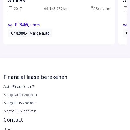
Audi A3
Au
2017
143.977 km
Benzine
€ 346,-
va.
p/m
va.
€ 18.900,-
Marge auto
€ 
Financial lease berekenen
Auto Financieren?
Marge auto zoeken
Marge bus zoeken
Marge SUV zoeken
Contact
Blog