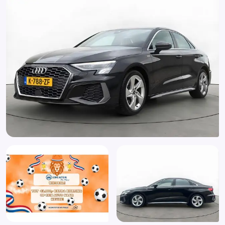
Brake Assist System
Buitenspiegels elektrisch verstel- en verwarmbaar
Buitenspiegels in carrosseriekleur
Centrale vergrendeling met afstandsbediening
Connected services
DAB
Dimlichten automatisch
Electronic climate control
Elektronische remkrachtverdeling
Elektronisch Stabiliteits Programma
Full-LED koplampen
Kleur parelmoer
Koplampen adaptief
Kunstlederen/stof bekleding
LED achterlichten
Multimedia-voorbereiding