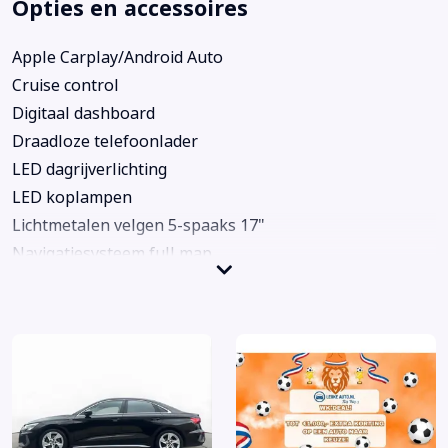
Opties en accessoires
Apple Carplay/Android Auto
Cruise control
Digitaal dashboard
Draadloze telefoonlader
LED dagrijverlichting
LED koplampen
Lichtmetalen velgen 5-spaaks 17"
Navigatiesysteem full map
S Line exterieur
S Line interieur
Sportonderstel
Sportstoelen
Virtual Cockpit
Volledig digitaal instrumentenpaneel