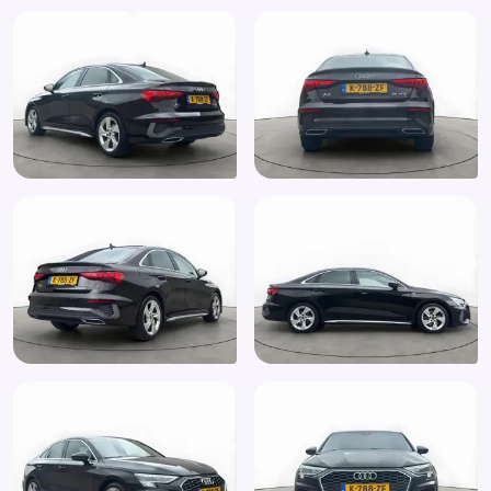
Parkeersensor achter
Passagiersstoel in hoogte verstelbaar
Radio
Regensensor
Rijstrooksensor
Ruitensproeiers/wisserbladen verwarmbaar
Schakelpaddles
Sportstuur
Start/stop systeem
Stuurbekrachtiging
Stuur leder
Stuur multifunctioneel
Uitwijk assistent
Verkeersbord detectie
Warmtewerende voorruit
Warmtewerend glas