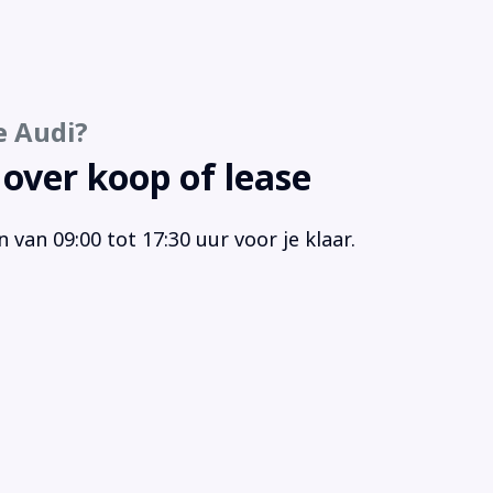
keersensor achter
rkeersensoren
keersensoren Achter
keersensoren voor en achter
e Audi?
keersensor voor
keersensor voor en achter
 over koop of lease
io
gensensor
van 09:00 tot 17:30 uur voor je klaar.
tensproeiers/wisserbladen verwarmbaar
akelmogelijkheid aan stuurwiel
akelpaddles
rtstoelen
rtstuur
aakbediening
rt/stop systeem
urbekrachtiging