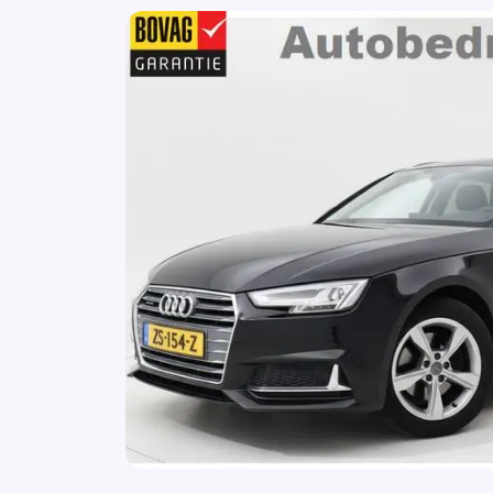
Brake Assist System
Buitenspiegels elektrisch verstel- en
verwarmbaar
Buitenspiegels elektrisch verstelbaar
Bumpers in carrosseriekleur
Centrale deurvergrendeling
Centrale deurvergrendeling met
afstandsbediening
Centrale vergrendeling met afstandsbedien
Centrale vergrendeling op afstand
Climatic Airconditioning