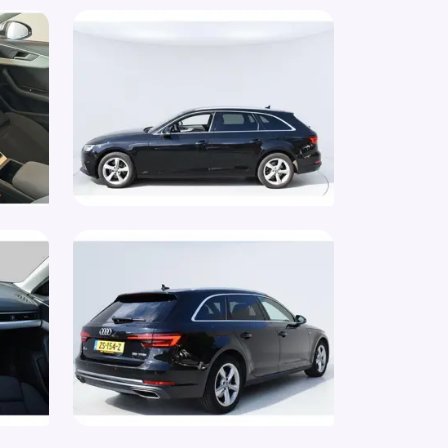
ur Flippers
ur leder
ur multifunctioneel
ur verstelbaar
urwiel multifunctioneel
volgbotsing preventie
rstoelen in hoogte verstelbaar
rmtewerend glas
i