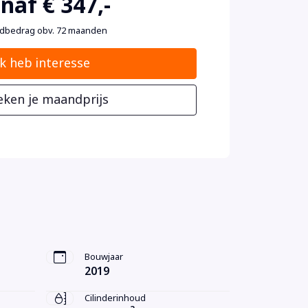
naf € 347,-
dbedrag obv. 72 maanden
Ik heb interesse
eken je maandprijs
Bouwjaar
2019
Cilinderinhoud