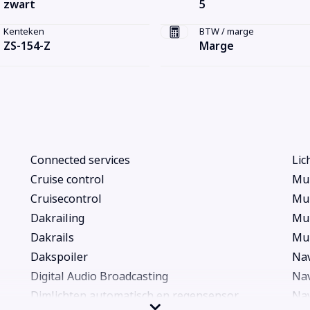
zwart
5
Kenteken
BTW / marge
ZS-154-Z
Marge
Connected services
Lic
Cruise control
Mul
Cruisecontrol
Mul
Dakrailing
Mul
Dakrails
Mul
Dakspoiler
Nav
Digital Audio Broadcasting
Nav
Dimlichten automatisch en regensensor
Nav