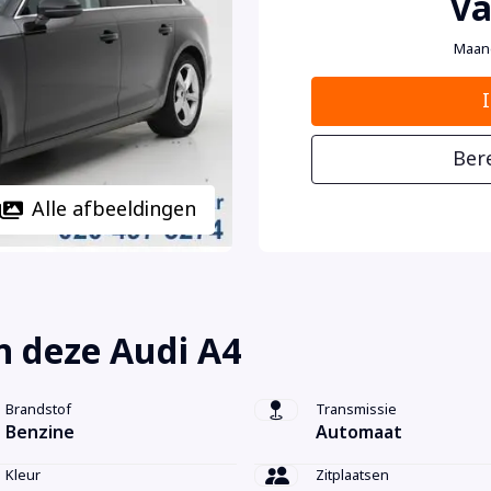
Va
Maan
Ber
Alle afbeeldingen
n deze Audi A4
Brandstof
Transmissie
Benzine
Automaat
Kleur
Zitplaatsen