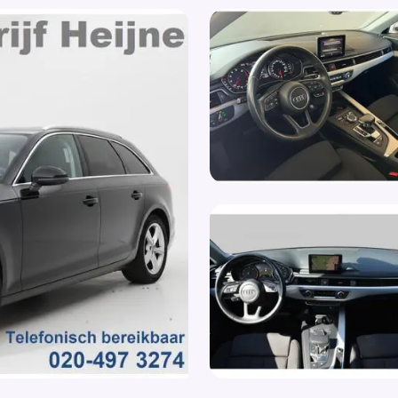
LED-Dagrijverlichting
Stu
LED achterlichten
Stu
LED dagrijverlichting
Stu
Lederen stuurwiel
Stu
Lederen versnellingspook
Stu
Leder Stuurwiel
Ver
LED koplampen
Voo
Lendesteun(en) verstelbaar
Wa
ing
Lichtmetalen velgen
WiF
Lichtmetalen velgen 17"