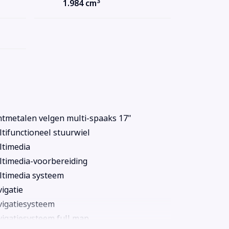
3
1.984 cm
htmetalen velgen multi-spaaks 17"
tifunctioneel stuurwiel
timedia
timedia-voorbereiding
timedia systeem
igatie
igatiesysteem
igatiesysteem full map