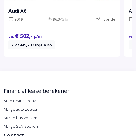
Audi A6
Au
2019
96.345 km
Hybride
€ 502,-
va.
p/m
va.
€ 27.445,-
Marge auto
€ 
Financial lease berekenen
Auto Financieren?
Marge auto zoeken
Marge bus zoeken
Marge SUV zoeken
Contact