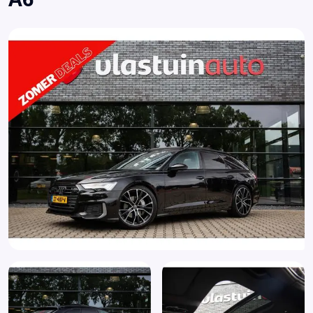
Adaptive air suspension (1BK)
Adaptive cruise control
Airbag(s) hoofd achter
Airbag(s) hoofd voor
Airbag(s) side voor
Airbag bestuurder
Airbag passagier
Alarm klasse 1(startblokkering)
Aluminium delen exterieur
Aluminium interieur afwerking
Anti Blokkeer Systeem
Anti doorSlip Regeling
Armsteun achter
Armsteun voor
Assistentie Pakket
Assistentiepakket City (PCM)