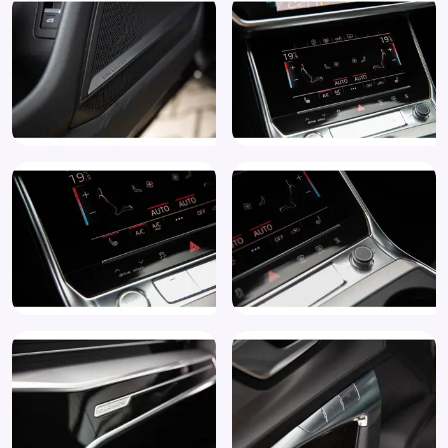
Sportstuur
Start/stop systeem
Stuur leder
Stuur multifunctioneel
Stuurwiel verwarmd
Top View 360° cameras (PCZ)
Trekhaak, elektrisch wegklapbaar (1D4)
Trekhaak uitklapbaar
Uitparkeer waarschuwing
Verkeersbord detectie
Verkeersbordherkenning (QR9)
Virtual Cockpit
Volledig digitaal instrumentenpaneel
Voorstoelen in hoogte verstelbaar
Warmtewerend glas
Getint glas