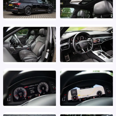
Audi Drive Select
Audio installatie
Audio installatie premium
Audi Phone Box (9ZE)
Audi smartphone interface (IU1)
Audi sound system (9VD)
Binnenspiegel automatisch dimmend
Bluetooth
Boordcomputer
Bots waarschuwing systeem
Buitenspiegel(s) automatisch dimmend
Buitenspiegels elektr. met geheugen
Buitenspiegels elektrisch inklapbaar
Buitenspiegels elektrisch verstelbaar
Buitenspiegels elektrisch verstelbaar, verwarmbaar en
inklapbaar, aan beide kanten automatisch dimmend,