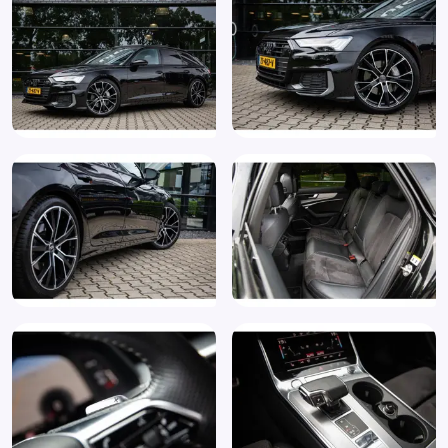
met geheugenfunctie (6XL)
Buitenspiegels verwarmbaar
Centrale vergrendeling met afstandsbediening
Comfortsleutel inclusief achterklepontgrendeling met
virtual pedal (PGC)
Connected services
DAB
Dakrails
Decoratielijsten, alumium fragment (5MU)
Digitale radio ontvangst (QV3)
Dimlichten automatisch
Dodehoek detector
Draadloze telefoonlader
Elektrisch bedienbare achterklep
Elektrisch bedienbare achterklep met sensorsturing
Elektrisch verstelb. bestuurdersstoel met geheugen