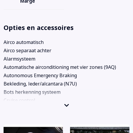
Marge
Opties en accessoires
Airco automatisch
Airco separaat achter
Alarmsysteem
Automatische airconditioning met vier zones (9AQ)
Autonomous Emergency Braking
Bekleding, leder/alcantara (N7U)
Bots herkenning systeem
Cruise control
Elektrisch glazen panorama-dak
Kunstlederen/microvezel bekleding
Lichtmetalen velgen 5-spaaks 21"