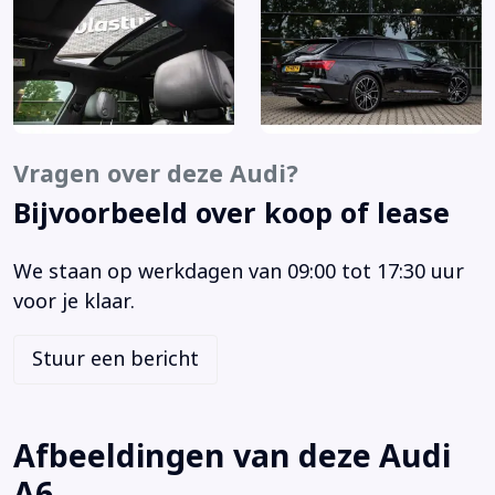
Luxe lederen bekleding
Matrix-ledkoplampen (PX6)
Matrix LED koplampen
Navigatiesysteem full map
Panorama-glasdak (3FU)
S Line exterieur
Vragen over deze Audi?
S line exterieur (PQD)
Bijvoorbeeld over koop of lease
Stoelen, vóór verwarmbaar (4A3)
Velgen, gegoten lichtmetaal 8,5J x 21 "5-dubbelarm"-
We staan op werkdagen van 09:00 tot 17:30 uur
design, Audi Sport (46Q )
voor je klaar.
Voorstoelen verwarmd
360 graden camera
Stuur een bericht
Achterbank in delen neerklapbaar
Achterklep, automatisch bedienbaar (openen/sluiten)
(4E7)
Afbeeldingen van deze Audi
Adaptieve ruitenwissers met geintegreerde
A6
verwarmbare ruitensproeiers (9PF)