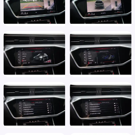
Lendesteunen vóór, elektrisch verstelbaar (7P1)
Luchtvering en automatische niveauregeling
Multimedia-voorbereiding
Panoramadak
Parkeersensor achter
Parkeersensor voor
Privacy glass (QL5)
Regensensor
Rijstrooksensor
Rondomzicht camera
Ruitensproeiers/wisserbladen verwarmbaar
Schakelpaddles
Sfeerverlichting
Smartphone integratie
Sportstoelen
Sportstoelen vóór (Q1D)