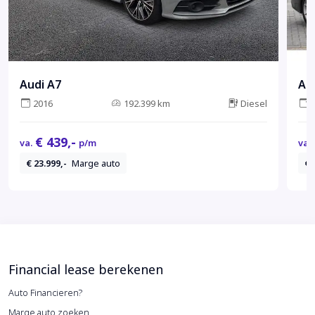
Audi A7
Au
2016
192.399 km
Diesel
€ 439,-
va.
p/m
va.
€ 23.999,-
Marge auto
€ 
Financial lease berekenen
Auto Financieren?
Marge auto zoeken