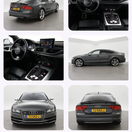
Schakelmogelijkheid aan stuurwiel
Sportonderstel
Sportstoelen
Sportstuur
Start/stop systeem
Stuurbekrachtiging snelheidsafhankelijk
Stuurwiel multifunctioneel
Variabele stuuroverbrenging
Zij airbag(s) achter
Zij airbag(s) voor