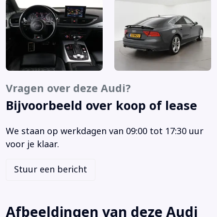
S Line-pakket
S Line exterieur
Voorstoelen verwarmd
Achteruitrijcamera
Adaptief demping systeem
Alarm klasse 3
Vragen over deze Audi?
Aluminium interieur afwerking
Bijvoorbeeld over koop of lease
Anti Blokkeer Systeem
Anti doorSlip Regeling
We staan op werkdagen van 09:00 tot 17:30 uur
Audio installatie premium
voor je klaar.
Autotelefoon voorbereiding
Bandenspanningscontrolesysteem
Stuur een bericht
Bestuurdersairbag
Binnenspiegel automatisch dimmend
Buitenspiegels elektrisch inklapbaar
Afbeeldingen van deze Audi
Buitenspiegels elektrisch verstel- en verwarmbaar