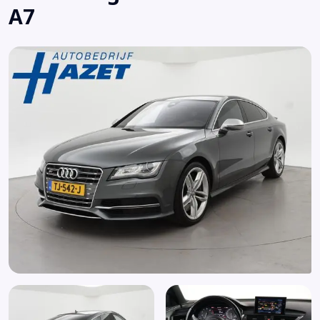
A7
Dimlichten automatisch
Elektrische ramen voor en achter
Elektrisch verstelbare stoel(en) met geheugen
Elektronische remkrachtverdeling
Elektronisch Stabiliteits Programma
Extra getint glas
Hoofd airbag(s) achter
Hoofd airbag(s) voor
Keyless entry
Koplampreiniging
Lederen stuurwiel en versnellingspook
Lendesteunen (verstelbaar)
Multimedia-voorbereiding
Parkeersensor voor en achter
Passagiersairbag
Regensensor