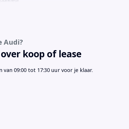
aalkleur
timedia-voorbereiding
keerhulp plus (7X2)
keer pakket
keersensor achter
e Audi?
keersensor voor
keersensor voor en achter
 over koop of lease
gressieve besturing (1N7)
io
van 09:00 tot 17:30 uur voor je klaar.
gensensor
strooksensor
rtphone integratie
ur leder
ur multifunctioneel
ur verstelbaar
iabele stuuroverbrenging