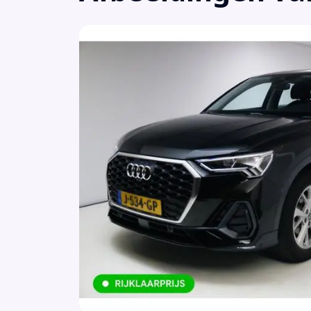
Achteruitrijcamera
Afdaal assistent
Airbag(s) hoofd achter
Airbag(s) hoofd voor
Airbag(s) side achter