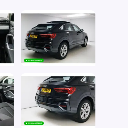
keersbordenherkenning (QR9)
rstoelen in hoogte verstelbaar
rmtewerend glas
i
-airbags achter (4X4)
noramadak