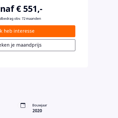
naf € 551,-
dbedrag obv. 72 maanden
Ik heb interesse
eken je maandprijs
Bouwjaar
2020