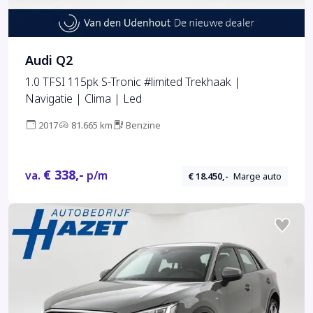
Audi Q2
1.0 TFSI 115pk S-Tronic #limited Trekhaak |
Navigatie | Clima | Led
2017
81.665 km
Benzine
€ 338,-
va.
p/m
€ 18.450,-
Marge auto