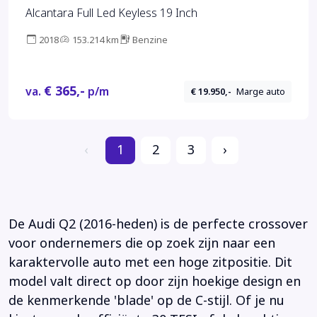
Alcantara Full Led Keyless 19 Inch
2018
153.214 km
Benzine
€ 365,-
va.
p/m
€ 19.950,-
Marge auto
‹
1
2
3
›
De Audi Q2 (2016-heden) is de perfecte crossover
voor ondernemers die op zoek zijn naar een
karaktervolle auto met een hoge zitpositie. Dit
model valt direct op door zijn hoekige design en
de kenmerkende 'blade' op de C-stijl. Of je nu