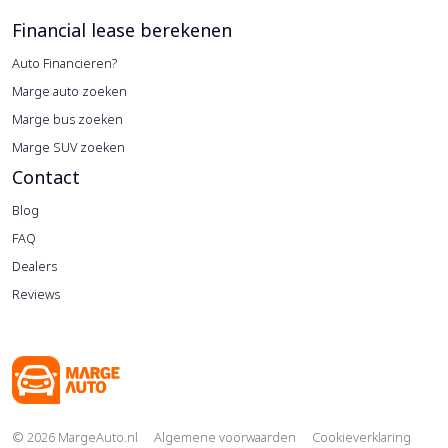
Financial lease berekenen
Auto Financieren?
Marge auto zoeken
Marge bus zoeken
Marge SUV zoeken
Contact
Blog
FAQ
Dealers
Reviews
Copyright navigation
© 2026 MargeAuto.nl
Algemene voorwaarden
Cookieverklaring