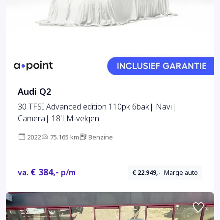
Audi Q2
30 TFSI Advanced edition 110pk 6bak| Navi|
Camera| 18'LM-velgen
2022
75.165 km
Benzine
€ 384,-
va.
p/m
€ 22.949,-
Marge auto