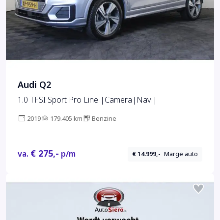
Audi Q2
1.0 TFSI Sport Pro Line |Camera|Navi|
2019
179.405 km
Benzine
€ 275,-
va.
p/m
€ 14.999,-
Marge auto