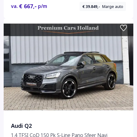
€ 667,-
va.
p/m
€ 39.849,-
Marge auto
Audi Q2
1.4 TFSI CoD 150 Pk S-Line Pano Sfeer Navi