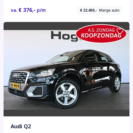
€ 376,-
va.
p/m
€ 22.450,-
Marge auto
Audi Q2