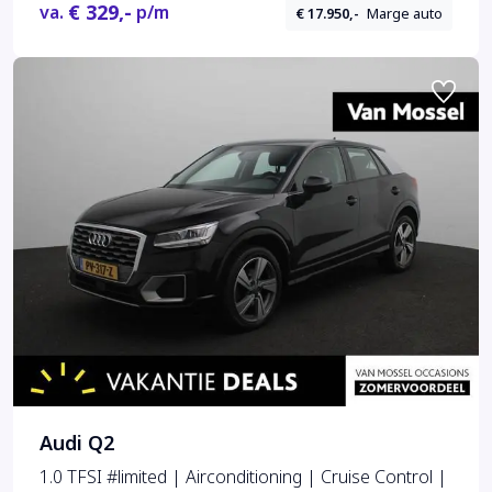
€ 329,-
va.
p/m
€ 17.950,-
Marge auto
Audi Q2
1.0 TFSI #limited | Airconditioning | Cruise Control |