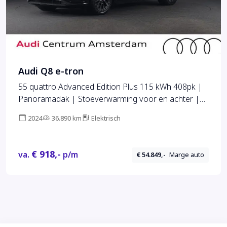
Audi Q8 e-tron
55 quattro Advanced Edition Plus 115 kWh 408pk |
Panoramadak | Stoeverwarming voor en achter |
Head ip Display | Pack Tour | Pack City
2024
36.890 km
Elektrisch
€ 918,-
va.
p/m
€ 54.849,-
Marge auto