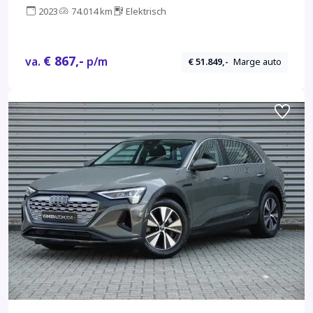
verstelbare voorstoelen met geheugen |
2023
74.014 km
Elektrisch
€ 867,-
va.
p/m
€ 51.849,-
Marge auto