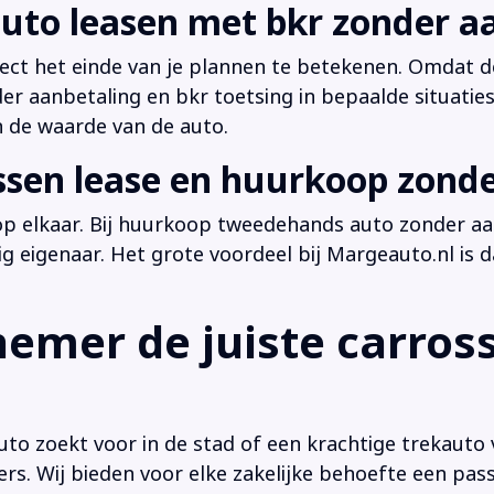
uto leasen met bkr zonder a
irect het einde van je plannen te betekenen. Omdat de
der aanbetaling en bkr toetsing in bepaalde situati
n de waarde van de auto.
ussen lease en huurkoop zond
 op elkaar. Bij huurkoop tweedehands auto zonder aan
dig eigenaar. Het grote voordeel bij Margeauto.nl is d
emer de juiste carross
o zoekt voor in de stad of een krachtige trekauto 
vers. Wij bieden voor elke zakelijke behoefte een pa