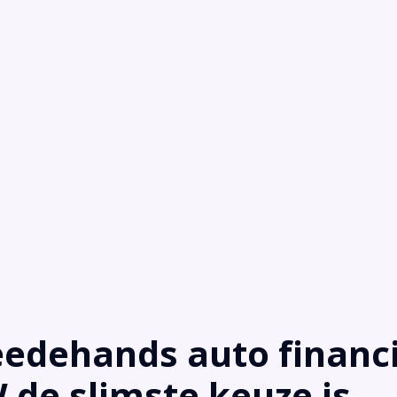
dehands auto financi
de slimste keuze is