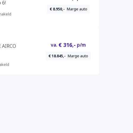
MARGE! Euro 6!
€ 8.950,-
Marge auto
hakeld
€ 316,-
va.
p/m
E AIRCO
€ 18.845,-
Marge auto
akeld