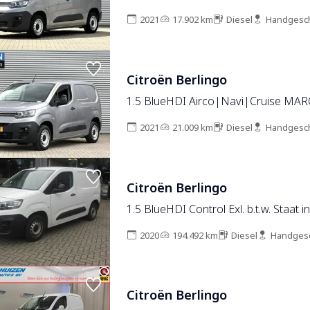
2021
17.902 km
Diesel
Handgesc
Citroën Berlingo
1.5 BlueHDI Airco|Navi|Cruise MAR
2021
21.009 km
Diesel
Handgesc
Citroën Berlingo
1.5 BlueHDI Control Exl. b.t.w. Staat
2020
194.492 km
Diesel
Handges
Citroën Berlingo