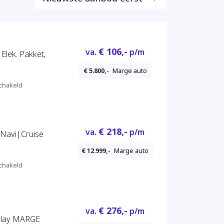
€ 106,-
va.
p/m
Elek. Pakket,
€ 5.800,-
Marge auto
chakeld
€ 218,-
va.
p/m
Navi|Cruise
€ 12.999,-
Marge auto
chakeld
€ 276,-
va.
p/m
play MARGE