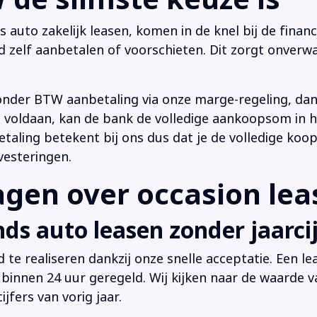
uto zakelijk leasen, komen in de knel bij de financi
d zelf aanbetalen of voorschieten. Dit zorgt onverwa
onder BTW aanbetaling via onze marge-regeling, da
 is voldaan, kan de bank de volledige aankoopsom in
ling betekent bij ons dus dat je de volledige koop
vesteringen.
en over occasion leas
ds auto leasen zonder jaarcij
d te realiseren dankzij onze snelle acceptatie. Een l
innen 24 uur geregeld. Wij kijken naar de waarde v
jfers van vorig jaar.