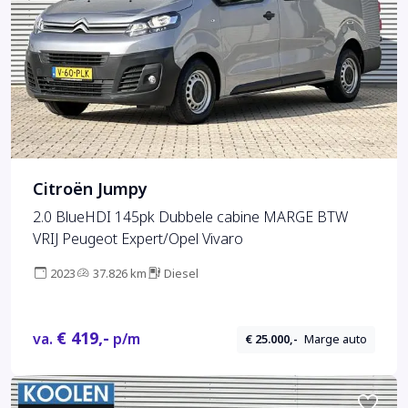
Citroën Jumpy
2.0 BlueHDI 145pk Dubbele cabine MARGE BTW
VRIJ Peugeot Expert/Opel Vivaro
2023
37.826 km
Diesel
€ 419,-
va.
p/m
€ 25.000,-
Marge auto