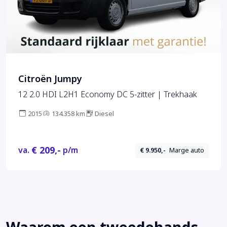
Citroën Jumpy
12 2.0 HDI L2H1 Economy DC 5-zitter | Trekhaak
2015
134.358 km
Diesel
€ 209,-
va.
p/m
€ 9.950,-
Marge auto