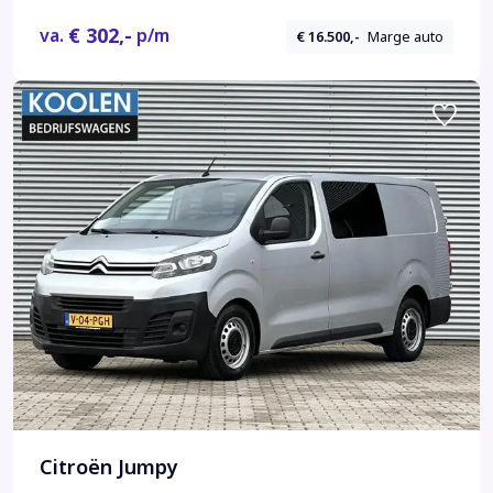
€ 302,-
va.
p/m
€ 16.500,-
Marge auto
Citroën Jumpy