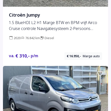
Citroën Jumpy
1.5 BlueHDI L2 H1 Marge BTW en BPM vrij!! Airco
Cruise controle Navigatiesysteem 2-Persoons
Parkeerhulp achter Apple carplay 1e eigenaar Euro
2020
76.842 km
Diesel
6 Bpm en Btw vrij voor particulier gebruik !!
€ 310,-
va.
p/m
€ 16.950,-
Marge auto