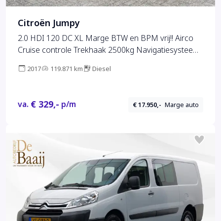
Citroën Jumpy
2.0 HDI 120 DC XL Marge BTW en BPM vrij!! Airco
Cruise controle Trekhaak 2500kg Navigatiesysteem
5-Persoons Parkeerhulp achter Apple carplay 1e
2017
119.871 km
Diesel
eigenaar Euro 6 Bpm en Btw vrij voor particulier
gebruik !!
€ 329,-
va.
p/m
€ 17.950,-
Marge auto