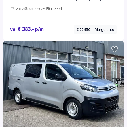
5-Persoons Parkeerhulp achter Apple carplay 1e
2017
68.779 km
Diesel
eigenaar Euro 6 Bpm en Btw vrij voor particulier
gebruik !!
€ 383,-
va.
p/m
€ 20.950,-
Marge auto