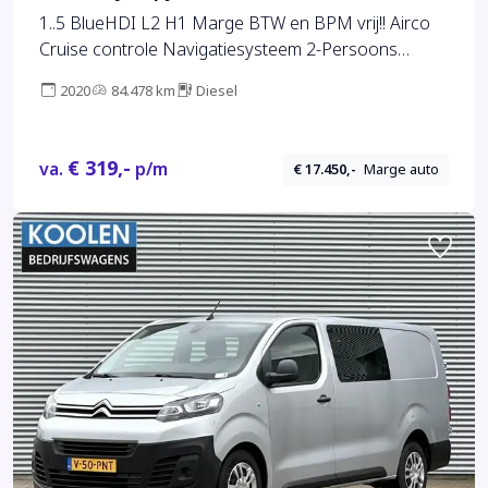
1..5 BlueHDI L2 H1 Marge BTW en BPM vrij!! Airco
Cruise controle Navigatiesysteem 2-Persoons
Parkeerhulp achter Apple carplay 1e eigenaar Euro
2020
84.478 km
Diesel
6 Bpm en Btw vrij voor particulier gebruik !!
€ 319,-
va.
p/m
€ 17.450,-
Marge auto