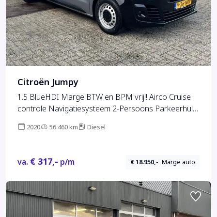
Citroën Jumpy
1.5 BlueHDI Marge BTW en BPM vrij!! Airco Cruise
controle Navigatiesysteem 2-Persoons Parkeerhulp
achter Apple carplay 1e eigenaar Euro 6 Bpm en
2020
56.460 km
Diesel
Btw vrij voor particulier gebruik !!
€ 317,-
va.
p/m
€ 18.950,-
Marge auto