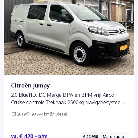
Citroën Jumpy
2.0 BlueHDI DC Marge BTW en BPM vrij!! Airco
Cruise controle Trekhaak 2500kg Navigatiesysteem
5-Persoons Parkeerhulp achter Apple carplay 1e
2019
98.544 km
Diesel
eigenaar Euro 6 Bpm en Btw vrij voor particulier
gebruik !!
€ 420,-
va.
p/m
€ 22.950,-
Marge auto