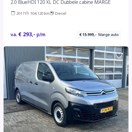
2.0 BlueHDI 120 XL DC Dubbele cabine MARGE
2017
104.120 km
Diesel
€ 293,-
va.
p/m
€ 15.999,-
Marge auto