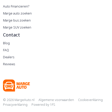
Auto Financieren?
Marge auto zoeken
Marge bus zoeken
Marge SUV zoeken
Contact
Blog
FAQ
Dealers
Reviews
Copyright navigation
© 2026 MargeAuto.nl
Algemene voorwaarden
Cookieverklaring
Privacyverklaring
Powered by
1FS