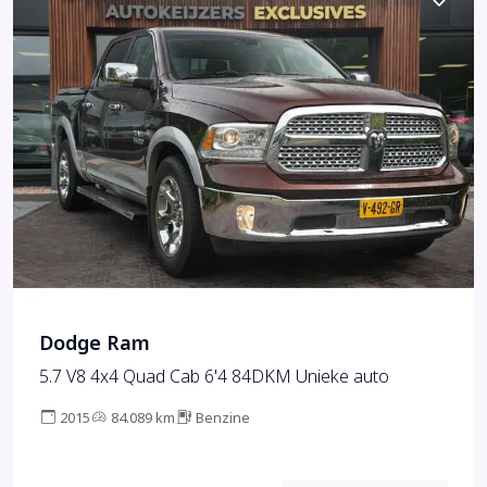
Dodge Ram
5.7 V8 4x4 Quad Cab 6'4 84DKM Unieke auto
2015
84.089 km
Benzine