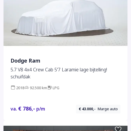
Dodge Ram
5.7 V8 4x4 Crew Cab 5'7 Laramie lage bijtelling!
schuifdak
2018
92.500 km
LPG
€ 786,-
va.
p/m
€ 43.000,-
Marge auto