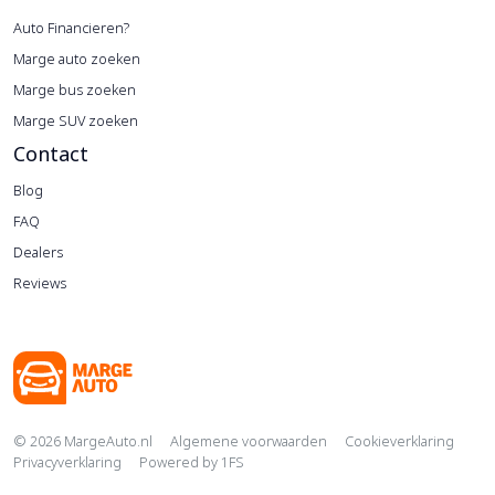
Auto Financieren?
Marge auto zoeken
Marge bus zoeken
Marge SUV zoeken
Contact
Blog
FAQ
Dealers
Reviews
Copyright navigation
© 2026 MargeAuto.nl
Algemene voorwaarden
Cookieverklaring
Privacyverklaring
Powered by
1FS