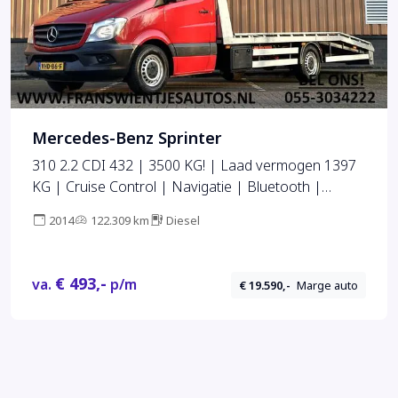
Mercedes-Benz Sprinter
310 2.2 CDI 432 | 3500 KG! | Laad vermogen 1397
KG | Cruise Control | Navigatie | Bluetooth |
Trekhaak |
2014
122.309 km
Diesel
€ 493,-
va.
p/m
€ 19.590,-
Marge auto