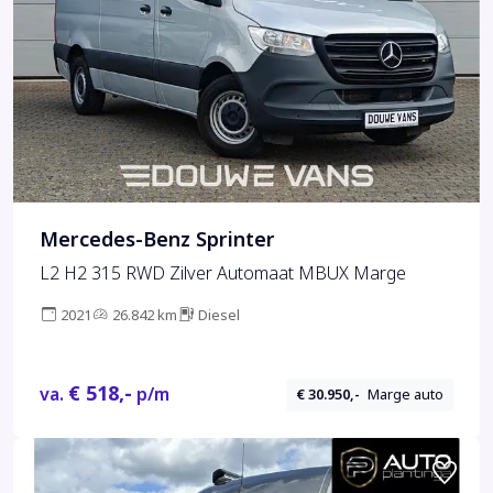
Mercedes-Benz Sprinter
L2 H2 315 RWD Zilver Automaat MBUX Marge
2021
26.842 km
Diesel
€ 518,-
va.
p/m
€ 30.950,-
Marge auto