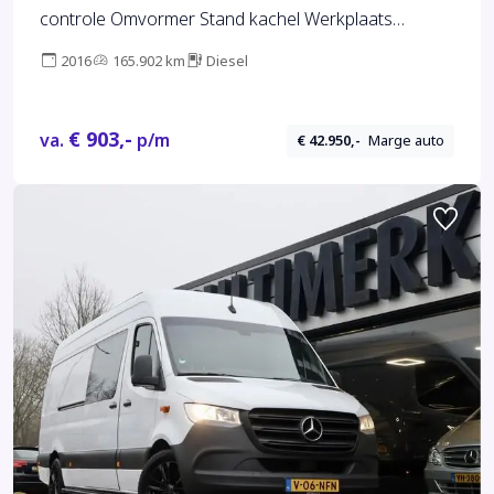
controle Omvormer Stand kachel Werkplaats
inrichting Lichtmast Trekhaak 3000kg
2016
165.902 km
Diesel
Stuurwielbediening Achterruitrijcamera Parkeerhulp
voor en achter Ideaal voor
€ 903,-
va.
p/m
€ 42.950,-
Marge auto