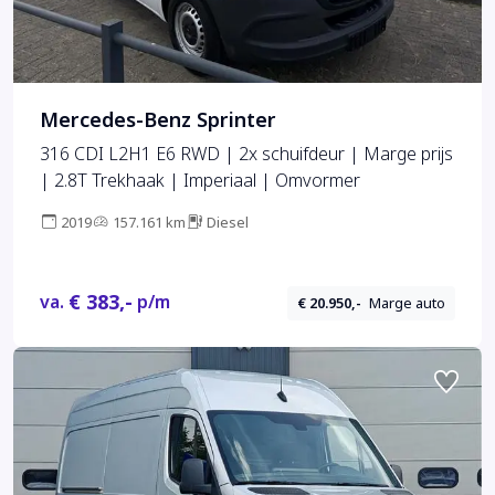
Mercedes-Benz Sprinter
316 CDI L2H1 E6 RWD | 2x schuifdeur | Marge prijs
| 2.8T Trekhaak | Imperiaal | Omvormer
2019
157.161 km
Diesel
€ 383,-
va.
p/m
€ 20.950,-
Marge auto