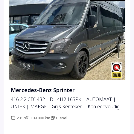
Mercedes-Benz Sprinter
416 2.2 CDI 432 HD L4H2 163PK | AUTOMAAT |
UNIEK | MARGE | Grijs Kenteken | Kan eenvoudig
worden omgekeurd tot camper | Deze bus kan naar
2017
109.000 km
Diesel
wens worden ingebouwd | 18 Inch Lichtmetalen
Velgen | Achteruitrijcamera |