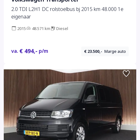
2.0 TDI L2H1 DC rolstoelbus bj 2015 km 48.000 1e
eigenaar
2015
48.571 km
Diesel
€ 494,-
va.
p/m
€ 23.500,-
Marge auto