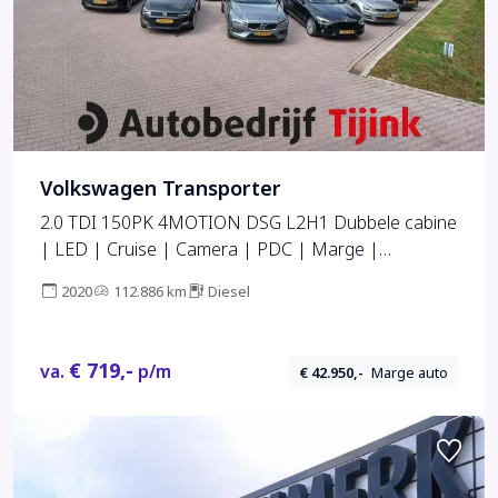
Volkswagen Transporter
2.0 TDI 150PK 4MOTION DSG L2H1 Dubbele cabine
| LED | Cruise | Camera | PDC | Marge |
Standkachel | App-connect | 4X4 |
2020
112.886 km
Diesel
€ 719,-
va.
p/m
€ 42.950,-
Marge auto