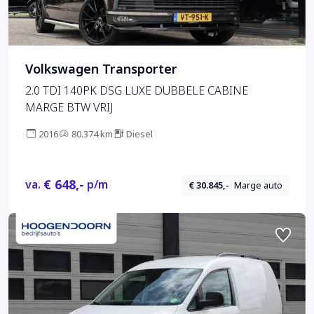
Volkswagen Transporter
2.0 TDI 140PK DSG LUXE DUBBELE CABINE
MARGE BTW VRIJ
2016
80.374 km
Diesel
€ 648,-
va.
p/m
€ 30.845,-
Marge auto