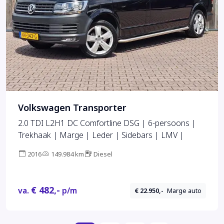
Volkswagen Transporter
2.0 TDI L2H1 DC Comfortline DSG | 6-persoons |
Trekhaak | Marge | Leder | Sidebars | LMV |
2016
149.984 km
Diesel
€ 482,-
va.
p/m
€ 22.950,-
Marge auto