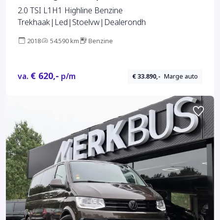
2.0 TSI L1H1 Highline Benzine
Trekhaak|Led|Stoelvw|Dealerondh
2018
54.590 km
Benzine
€ 620,-
va.
p/m
€ 33.890,-
Marge auto