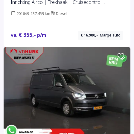
Inrichting Airco | Trekhaak | Cruisecontrol
Chauffeursstoel, Stoelverwarimg
2016
137.459 km
Diesel
€ 355,-
va.
p/m
€ 16.900,-
Marge auto