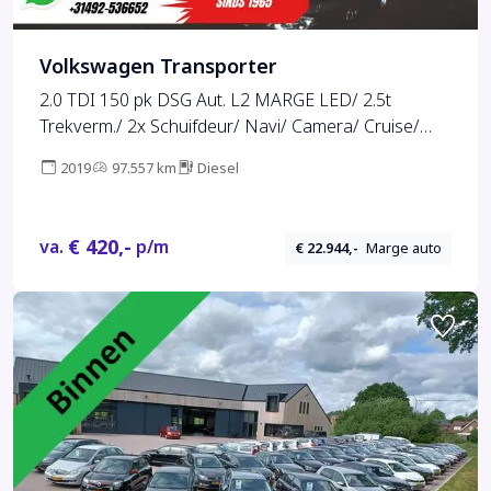
Volkswagen Transporter
2.0 TDI 150 pk DSG Aut. L2 MARGE LED/ 2.5t
Trekverm./ 2x Schuifdeur/ Navi/ Camera/ Cruise/
Airco/ Imperiaal/ PDC/ Trekhaak
2019
97.557 km
Diesel
€ 420,-
va.
p/m
€ 22.944,-
Marge auto