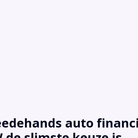
dehands auto financi
de slimste keuze is