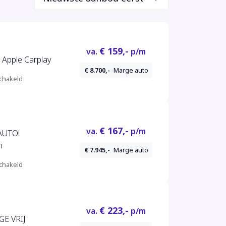
€ 159,-
va.
p/m
- Apple Carplay
€ 8.700,-
Marge auto
chakeld
€ 167,-
va.
p/m
AUTO!
n
€ 7.945,-
Marge auto
chakeld
€ 223,-
va.
p/m
GE VRIJ