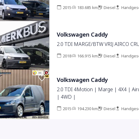
2015
183.685 km
Diesel
Handges
Volkswagen Caddy
2.0 TDI MARGE/BTW VRIJ AIRCO CR
2018
166.915 km
Diesel
Handges
Volkswagen Caddy
2.0 TDI 4Motion | Marge | 4X4 | Air
| 4WD |
2015
194.230 km
Diesel
Handges