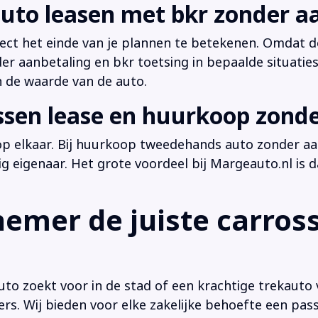
uto leasen met bkr zonder a
irect het einde van je plannen te betekenen. Omdat de
der aanbetaling en bkr toetsing in bepaalde situati
n de waarde van de auto.
ussen lease en huurkoop zond
 op elkaar. Bij huurkoop tweedehands auto zonder aan
dig eigenaar. Het grote voordeel bij Margeauto.nl is d
emer de juiste carross
o zoekt voor in de stad of een krachtige trekauto 
vers. Wij bieden voor elke zakelijke behoefte een pa