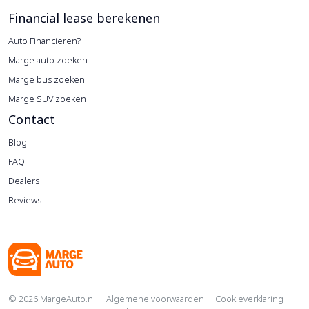
Financial lease berekenen
Auto Financieren?
Marge auto zoeken
Marge bus zoeken
Marge SUV zoeken
Contact
Blog
FAQ
Dealers
Reviews
Copyright navigation
© 2026 MargeAuto.nl
Algemene voorwaarden
Cookieverklaring