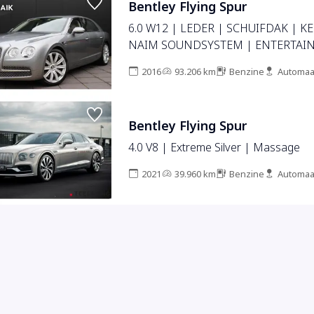
Bentley Flying Spur
6.0 W12 | LEDER | SCHUIFDAK | K
NAIM SOUNDSYSTEM | ENTERTAI
ACHTERIN | STOELVERKOELING/V
2016
93.206 km
Benzine
Automaa
MASSAGE | CAMERA | AIRCO | CRUI
Bentley Flying Spur
4.0 V8 | Extreme Silver | Massage
2021
39.960 km
Benzine
Automaa