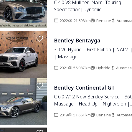
C 4.0 V8 Mulliner|Naim|Touring
Specification|Dynamic
Ride|Blackline|Softclose|Massage|
2022
21.698 km
Benzine
Automaa
ACC|360°|HUD
Bentley Bentayga
3.0 V6 Hybrid | First Edition | NAIM 
| Massage |
2021
56.987 km
Hybride
Automaa
Bentley Continental GT
C 6.0 W12 New Bentley Service | 36
Massage | Head-Up | Nightvision |
Stoelverwarming/Koeling | Adaptive 
2019
51.661 km
Benzine
Automaa
| DAB |