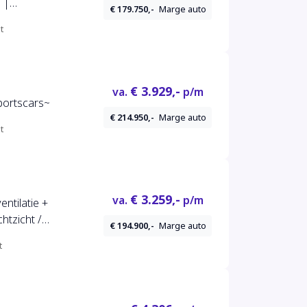
 |
€ 179.750,-
Marge auto
t
€ 3.929,-
va.
p/m
Sportscars~
€ 214.950,-
Marge auto
t
€ 3.259,-
va.
p/m
ntilatie +
htzicht /
€ 194.900,-
Marge auto
View*
t