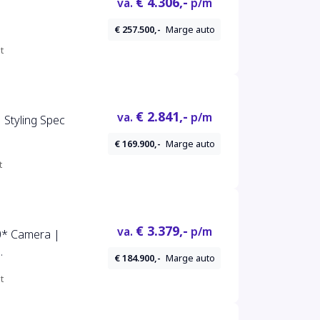
€ 4.306,-
va.
p/m
€ 257.500,-
Marge auto
Keyless|22''|
t
€ 2.841,-
va.
p/m
| Styling Spec
€ 169.900,-
Marge auto
t
€ 3.379,-
va.
p/m
0* Camera |
€ 184.900,-
Marge auto
Cruise Control
t