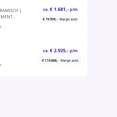
€ 1.681,-
va.
p/m
ERAMISCH |
NMENT
€ 79.999,-
Marge auto
ERWARMING |
t
SE | NAVI |
€ 2.925,-
va.
p/m
€ 174.888,-
Marge auto
t