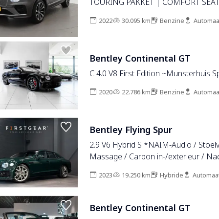
TOURING PAKKET | COMFORT SEAT
PANORAMA | SFEERVERLICHTING
2022
30.095 km
Benzine
Automaa
Bentley Continental GT
C 4.0 V8 First Edition ~Munsterhuis 
2020
22.786 km
Benzine
Automaa
Bentley Flying Spur
2.9 V6 Hybrid S *NAIM-Audio / Stoelve
Massage / Carbon in-/exterieur / Nac
Pano / Rotating-Display / Surround-
2023
19.250 km
Hybride
Automaa
Bentley Continental GT