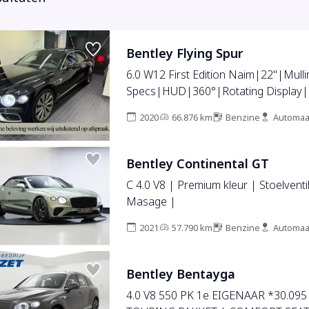
Bentley Flying Spur
6.0 W12 First Edition Naim|22''|Mulli
Specs|HUD|360°|Rotating Display|
2020
66.876 km
Benzine
Automaa
Bentley Continental GT
C 4.0 V8 | Premium kleur | Stoelventil
Masage |
2021
57.790 km
Benzine
Automaa
Bentley Bentayga
4.0 V8 550 PK 1e EIGENAAR *30.095