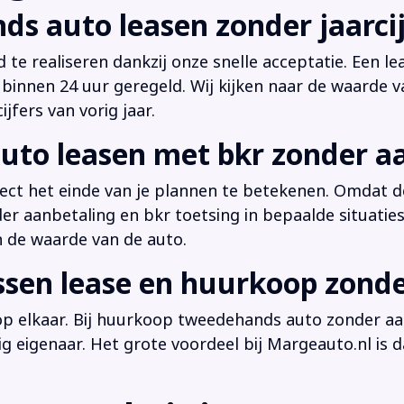
ds auto leasen zonder jaarcij
d te realiseren dankzij onze snelle acceptatie. Een l
innen 24 uur geregeld. Wij kijken naar de waarde v
jfers van vorig jaar.
uto leasen met bkr zonder a
irect het einde van je plannen te betekenen. Omdat de
der aanbetaling en bkr toetsing in bepaalde situati
n de waarde van de auto.
ussen lease en huurkoop zond
 op elkaar. Bij huurkoop tweedehands auto zonder aan
dig eigenaar. Het grote voordeel bij Margeauto.nl is d