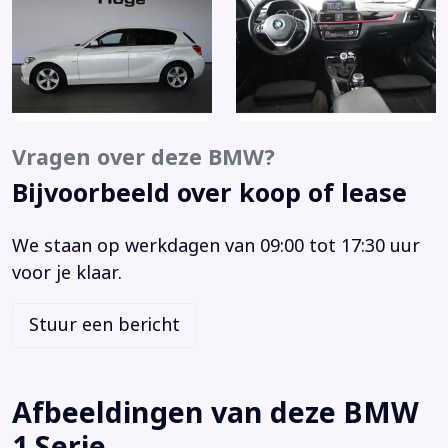
Airbag(s) hoofd voor
Airbag(s) side voor
Airbag bestuurder
Airbag passagier
Alarm klasse 1(startblokkering)
Anti Blokkeer Systeem
Vragen over deze BMW?
Anti doorSlip Regeling
Bijvoorbeeld over koop of lease
Armsteun voor
Bandenspanningscontrolesysteem
We staan op werkdagen van 09:00 tot 17:30 uur
Boordcomputer
voor je klaar.
Brake Assist System
Buitenspiegels elektrisch verstelbaar
Stuur een bericht
Buitenspiegels in carrosseriekleur
Buitenspiegels verwarmbaar
Bumpers in carrosseriekleur
Afbeeldingen van deze BMW
Centrale deurvergrendeling met afstandsbediening
1 Serie