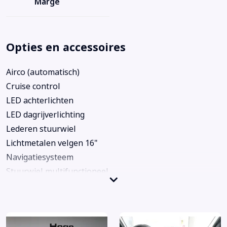
Marge
Opties en accessoires
Airco (automatisch)
Cruise control
LED achterlichten
LED dagrijverlichting
Lederen stuurwiel
Lichtmetalen velgen 16"
Navigatiesysteem
Stuurwiel multifunctioneel
Voorstoelen verwarmd
Achterbank in delen neerklapbaar
Airbag(s) hoofd achter