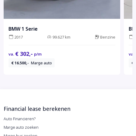
BMW 1 Serie
BM
2017
99.627 km
Benzine
€ 302,-
va.
p/m
va.
€ 16.500,-
Marge auto
€ 
Financial lease berekenen
Auto Financieren?
Marge auto zoeken
Marge bus zoeken