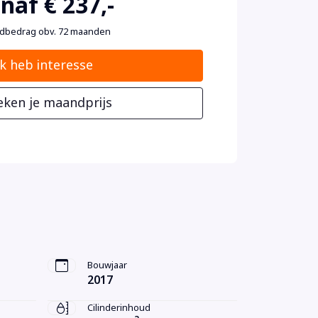
naf € 237,-
dbedrag obv. 72 maanden
Ik heb interesse
eken je maandprijs
Bouwjaar
2017
Cilinderinhoud