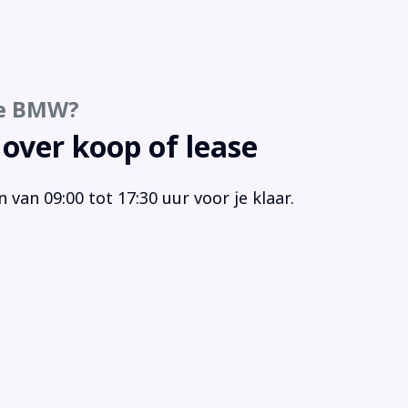
gensensor
tensproeiers/wisserbladen verwarmbaar
votronic (216)
rtstuur
ze BMW?
rtstuur leder
aakbediening
 over koop of lease
rt/stop systeem
urbekrachtiging snelheidsafhankelijk
van 09:00 tot 17:30 uur voor je klaar.
ur leder
ur multifunctioneel
rstoelen in hoogte verstelbaar