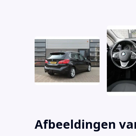
LED koplampen (5A4)
Lichtmetalen velgen 16"
Navigatiesysteem full map
Voorstoelen verwarmd
Achterbank in delen neerklapbaar
Airbag(s) hoofd achter
Airbag(s) hoofd voor
Airbag(s) side voor
Airbag bestuurder
Airbag passagier
Alarm klasse 3
Alarmsysteem klasse 3 (VbV/SCM) (302)
Afbeeldingen va