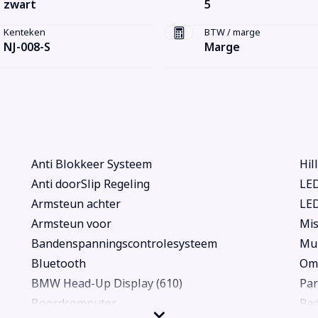
zwart
5
Kenteken
BTW / marge
NJ-008-S
Marge
Anti Blokkeer Systeem
Hil
Anti doorSlip Regeling
LED
Armsteun achter
LED
Armsteun voor
Mis
Bandenspanningscontrolesysteem
Mul
Bluetooth
Oml
BMW Head-Up Display (610)
Par
Boordcomputer
Rad