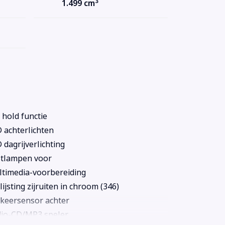
3
1.499 cm
l hold functie
 achterlichten
 dagrijverlichting
tlampen voor
timedia-voorbereiding
ijsting zijruiten in chroom (346)
keersensor achter
io-CD/MP3 speler