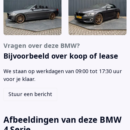
Bluetooth
Boordcomputer
Buitenspiegels elektrisch verstel- en verwarmbaar
Chroom delen exterieur
Cruise control
Dimlichten automatisch
Vragen over deze BMW?
Electronic climate control
Bijvoorbeeld over koop of lease
Elektrisch bedienbare kap
Elektrische ramen voor en achter
We staan op werkdagen van 09:00 tot 17:30 uur
Elektrisch verstelbare stoel(en) met geheugen
voor je klaar.
Elektronisch Stabiliteits Programma
Houtafwerking interieur
Stuur een bericht
Koplampreiniging
Lichtmetalen velgen 17"
Lichtmetalen velgen multi-spaaks 19"
Afbeeldingen van deze BMW
Metaalkleur
4 Serie