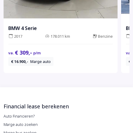
BMW 4 Serie
BM
2017
178.011 km
Benzine
€ 309,-
va.
p/m
va.
€ 16.900,-
Marge auto
€ 
Financial lease berekenen
Auto Financieren?
Marge auto zoeken
Marge bus zoeken