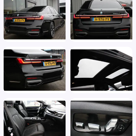
Buitenspiegel(s) automatisch dimmend
Buitenspiegels elektrisch inklapbaar
Buitenspiegels elektrisch verstelbaar
Buitenspiegels in carrosseriekleur
Buitenspiegels verwarmbaar
Chroom delen exterieur
Comfortstoel(en)
Comfortstoelen voor (456)
Connected services
CoPilot Pack
Cruise control adaptief met Stop&Go en stuurhulp
DAB
DAB-Tuner (654)
Dashboard bekleed met Exklusivleder ‘Nappa’ (4ND)
Dimlichten automatisch
Dodehoekdetectie met correctie