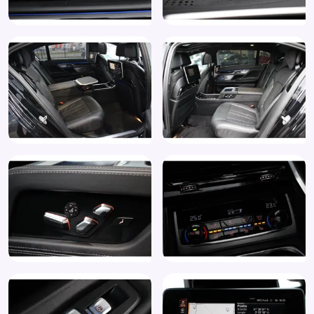
Rijstrooksensor met correctie
Rondomzicht camera
Ruitensproeiers/wisserbladen verwarmbaar
Schakelmogelijkheid aan stuurwiel
Sluitbekrachtiging
Soft Close Automatic voor portieren (323)
Sportstuur
Spraakbediening
Start/stop systeem
Stoel ventilatie achter
Stoel ventilatie voor
Stoelventilatie voor beide voorstoelen (453)
Stuurbekrachtiging snelheidsafhankelijk
Stuurwiel multifunctioneel
Stuurwielrand verwarmd (248)
Stuurwiel verwarmd