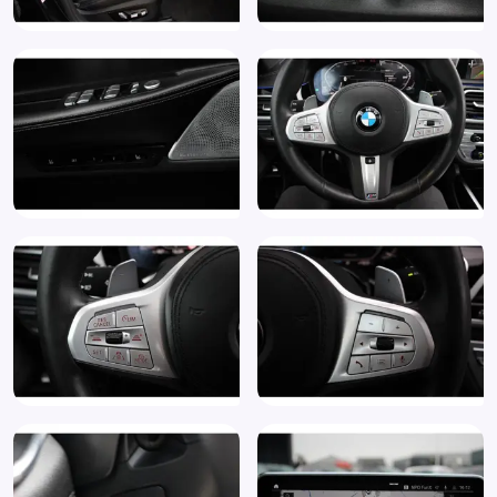
Draadloze telefoonlader
Elektrisch bedienbare achterklep met sensorsturing
Elektrische ramen achter
Elektrische ramen voor
Elektrisch te bedienen zonneschermen voor de
achterportierruiten (416)
Elektrisch te bedienen zonnescherm voor de achterruit
(415)
Elektrisch verstelb. bestuurdersstoel met geheugen
Elektrisch verstelb. passagiersstoel met geheugen
Elektrisch verstelbare lendensteunen op voorzetels
(488)
Elektrisch verstelbare stuurkolom
Elektrisch zonnescherm achterruit
Elektronisch Stabiliteits Programma
Entertainment system achter
Executive Drive Pro (2VS)