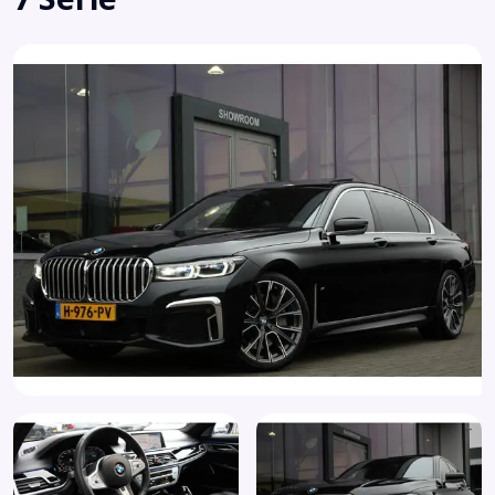
Achterasbesturing
Achterstoel(en) met massagefunctie
Achterstoelen elektrisch verstelbaar
Achteruitrijcamera
Active Cornering Enhancement
Adaptief demping systeem
Airbag(s) hoofd achter
Airbag(s) hoofd voor
Airbag(s) knie
Airbag(s) side voor
Airbag bestuurder
Airbag passagier
Alarm klasse 3
Anti Blokkeer Systeem
Anti doorSlip Regeling
Armsteun achter