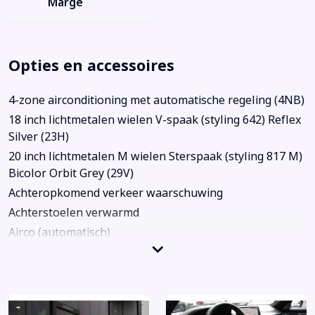
Marge
Opties en accessoires
4-zone airconditioning met automatische regeling (4NB)
18 inch lichtmetalen wielen V-spaak (styling 642) Reflex
Silver (23H)
20 inch lichtmetalen M wielen Sterspaak (styling 817 M)
Bicolor Orbit Grey (29V)
Achteropkomend verkeer waarschuwing
Achterstoelen verwarmd
Airco (automatisch)
Airco separaat achter
Apple Carplay/Android Auto
Autonomous Emergency Braking
BMW Laserlight (5AZ)