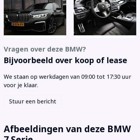
Bots herkenning systeem
Cruise control
Dodehoek detector
Elektrisch bediend glazen schuif-/kanteldak (403)
Elektrisch glazen panorama-dak
Vragen over deze BMW?
Elektrisch glazen schuif-/kanteldak
Bijvoorbeeld over koop of lease
Laser LED koplampen
Lichtmetalen velgen 5-spaaks 20"
We staan op werkdagen van 09:00 tot 17:30 uur
Luxe lederen bekleding
voor je klaar.
M Aerodynamica
Navigatiesysteem full map + hard disk
Stuur een bericht
Premium kleur
Uitgebreide lederen bekleding in Exklusivleder ‘Nappa’
(NA)
Afbeeldingen van deze BMW
Verwarmde stoelen voor en achter (4HA)
7 Serie
Voorstoelen verwarmd