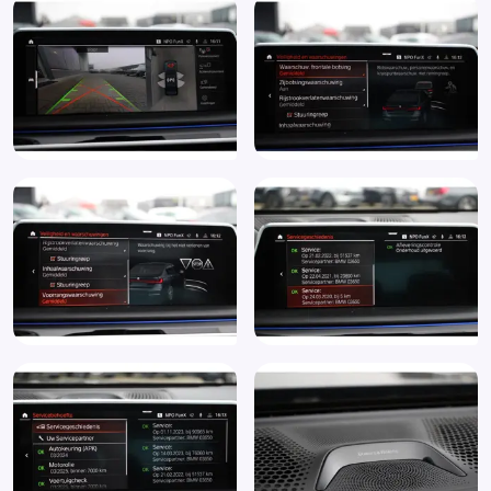
Kruisend verkeer detectie
LED achterlichten
LED dagrijverlichting
Lederen interieurdelen
Lederen stuurwiel
Lendesteunen (verstelbaar)
Luchtvering
Massagefunctie voor beide voorstoelen (4T7)
Multimedia-voorbereiding
Niveauregeling automatisch
Pack Lounge
Parkeer assistent
Parkeersensor achter
Parkeersensor voor
Regensensor
Rijstrooksensor