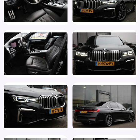
Armsteun voor
Audio installatie
Audio installatie high end
Automatische sporttransmissie 8-traps (2TB)
Autonome parkeerfunctie
Autotelefoonvoorbereiding met bluetooth
Bandenspanningscontrolesysteem
Binnenspiegel automatisch dimmend
BMW Individual interieurlijsten Pianolack Schwarz
(4ML)
BMW Personal CoPilot Pack (ZT6)
Boordcomputer
Bots waarschuwing systeem
Bowers & Wilkins Diamond Surround Sound System
(6F1)
Brake Assist System