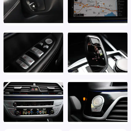
Executive Lounge (7GZ)
Extra-getint glas voor de achterruiten (420)
Extra-warmtewerende voorruit (358)
Extra-warmtewerend glas rondom (356)
Extra getint glas achter
File assistent
Geluidsisolerend glas
Grootlichtassistent
Head-up display
Hill hold functie
Hoofdsteunen anti-whiplash
Houtafwerking interieur
Integral Active Steering (2VH)
Keyless entry
Keyless start
Koplampen adaptief