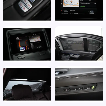
Trekhaak elektrisch uitklapbaar
Trekhaak met elektrisch in - uitklapbare kogel (3AC)
Uitparkeer waarschuwing
Uitwijk assistent
Verkeersbord detectie
Volledig digitaal instrumentenpaneel
Voorstoel(en) met massagefunctie
Warmtewerende voorruit
Warmtewerend glas
WiFi voorbereiding
Zelfstandige rijstrookwissel
Zonnescherm zijruiten
Zwarte glans (piano)lak interieur afwerking