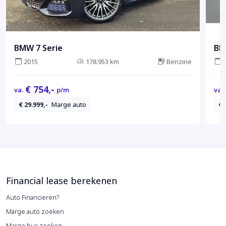
BMW 7 Serie
BM
2015
178.953 km
Benzine
€ 754,-
va.
p/m
va.
€ 29.999,-
Marge auto
€ 
Financial lease berekenen
Auto Financieren?
Marge auto zoeken
Marge bus zoeken