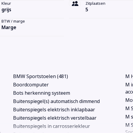
Kleur
Zitplaatsen
grijs
5
BTW / marge
Marge
BMW Sportstoelen (481)
M H
Boordcomputer
M i
acc
Bots herkenning systeem
Mot
Buitenspiegel(s) automatisch dimmend
M S
Buitenspiegels elektrisch inklapbaar
M s
Buitenspiegels elektrisch verstelbaar
M S
Buitenspiegels in carrosseriekleur
Spo