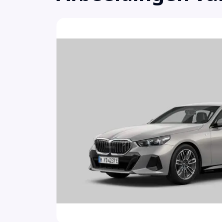
Aluminium interieur afwerking
Ambiance verlichting (4UR)
Anti Blokkeer Systeem
Anti doorSlip Regeling
Apple Carplay/Android Auto
Armsteun achter
Armsteun voor
Audio installatie
Automatisch dimmende binnen- en
buitenspiegel bestuurderszijde (4T8)
Automatische 2-zone airconditioning (534)
Automatische snelheidsbegrenzing ISA
Autonomous Emergency Braking
Bandenspanningscontrolesysteem
Bandenspanningscontrolesysteem (2VB)
Binnenspiegel automatisch dimmend