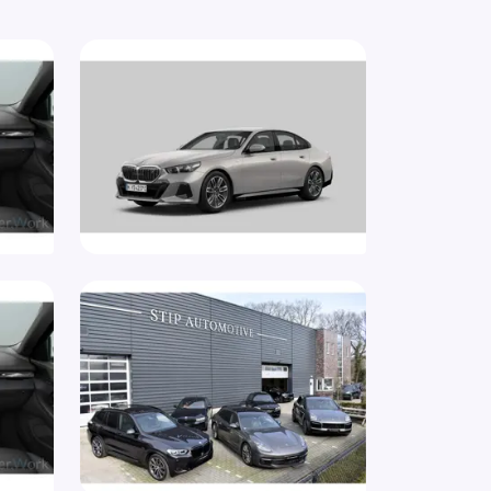
rtief interieur
rtonderstel
rtstoelen
rtstuur nappaleder
aakbediening
ndaardonderstel met luchtvering op de
teras (225)
ndkachel (536)
urbekrachtiging snelheidsafhankelijk
ur multifunctioneel
parkeer waarschuwing
stap waarschuwing
keersbord detectie
moeidheids herkenning
ledig digitaal instrumentenpaneel
rmtepomp (4T9)