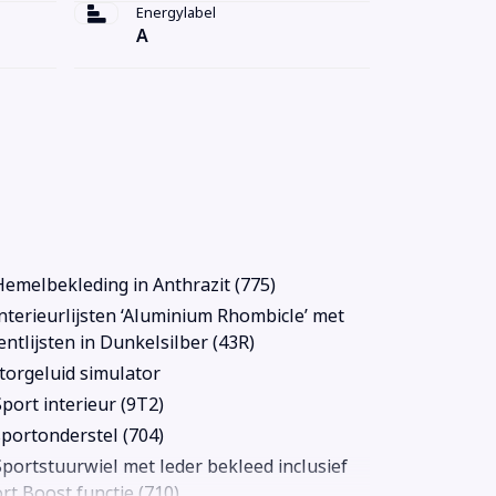
Energylabel
A
emelbekleding in Anthrazit (775)
nterieurlijsten ‘Aluminium Rhombicle’ met
entlijsten in Dunkelsilber (43R)
orgeluid simulator
port interieur (9T2)
portonderstel (704)
portstuurwiel met leder bekleed inclusief
rt Boost functie (710)