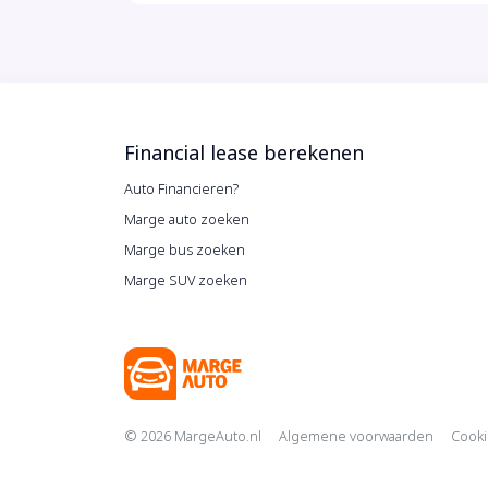
Bluetooth
BMW Iconic Sounds Electric (4V1)
BMW Live Cockpit Plus met BMW Curved
Display (6U2)
Financial lease berekenen
Auto Financieren?
Marge auto zoeken
Marge bus zoeken
Marge SUV zoeken
Copyright navig
© 2026 MargeAuto.nl
Algemene voorwaarden
Cooki