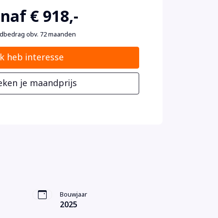
naf € 918,-
dbedrag obv. 72 maanden
Ik heb interesse
eken je maandprijs
Bouwjaar
2025