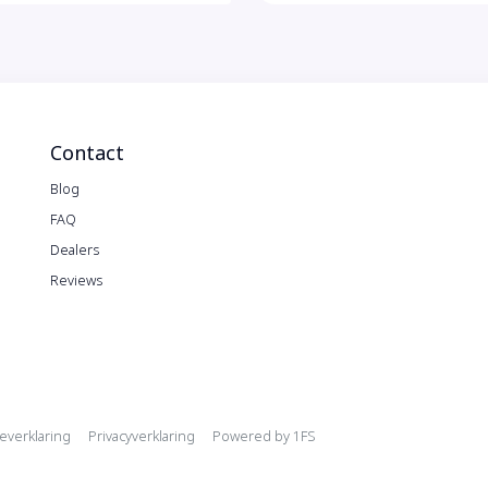
Lichtmetalen velgen veel-spaaks 19"
WiF
Luchtvering
Wir
M Aerodynamica
Zwa
Metaalkleur
Contact
Blog
FAQ
Dealers
Reviews
ation
everklaring
Privacyverklaring
Powered by
1FS