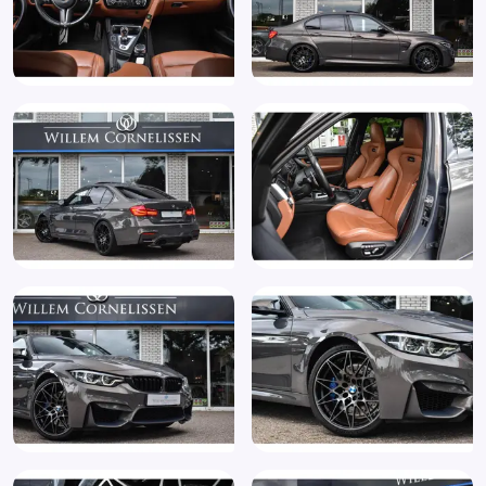
Elektrisch verstelbare stoelen, bestuurdersstoel met
geheugen voor 2 posities (459)
Elektronisch Stabiliteits Programma
Extra getint glas in achterportierruiten en achterruit
(420)
Gelimiteerd slipdifferentieel
Grootlichtassistent (5AC)
Head-Up Display (610)
HiFi System Harman Kardon (16 luidsprekers) 600 watt
vermogen (688)
Hill hold functie
Hoofd airbag(s) achter
Hoofd airbag(s) voor
Instructieboekjes aanwezig
Koplampen adaptief
Koplamsproeiers (502)