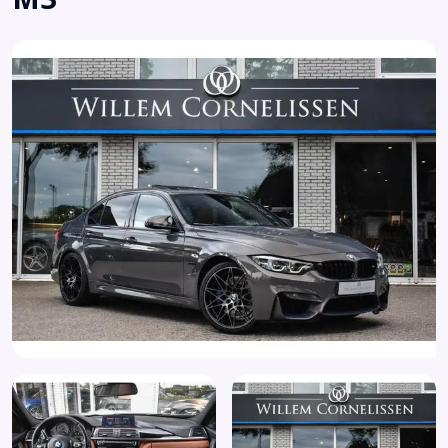
Boordcomputer
Brake Assist System
Buitenspiegels elektrisch verstel- en verwarmbaar
Buitenspiegels in carrosseriekleur
Centrale deurvergrendeling met afstandsbediening
Comfort Access (322)
Comfort telefoonvoorbereiding met
draadlozeoplaadmogelijkheid (6NW)
Connected services
Cruise control
DAB-tuner voor digitale radio ontvangst incl. DAB+ (654)
Dimlichten automatisch
DVD speler
Elektrische ramen achter
Elektrische ramen voor
Elektrisch verstelbare lendensteun (488)