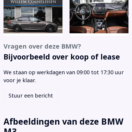
Speed Limit Info (8TH)
Achteropkomend verkeer waarschuwing
Adaptief M onderstel incl. 10 mm verlaging, variabele
demperinstelling (niet i.c.m. 704) (2VF)
Alarmsysteem klasse 3 (302)
Vragen over deze BMW?
Anti Blokkeer Systeem
Bijvoorbeeld over koop of lease
Anti doorSlip Regeling
Armsteun voor
We staan op werkdagen van 09:00 tot 17:30 uur
Automatisch dimmende binnen- en buitenspiegels (430)
voor je klaar.
Automatische sporttransmissie 8-traps, incl. Steptronic,
schakelpaddles aan stuurwiel (2TB)
Stuur een bericht
Bandenspanningscontrolesysteem
Bestuurdersairbag
Bestuurdersstoel in hoogte verstelbaar
Afbeeldingen van deze BMW
Binnenspiegel automatisch dimmend
M3
Bluetooth telefoonvoorbereiding