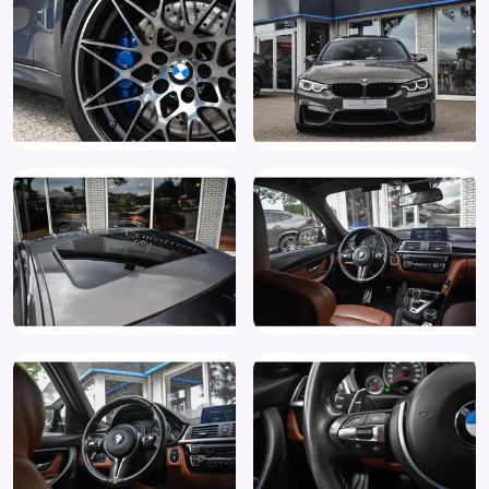
Lane Change Warning (5AG)
LED achterlichten
LED dagrijverlichting
Lederen stuurwiel
LED koplampen
M sportonderstel inclusief carrosserieverlaging (704)
Multimedia-voorbereiding
Park Assistant (5DP)
Park Distance Control (PDC) vóór en achter (508)
Parkeersensor achter
Passagiersairbag
RDW-leges
Regensensor
Ruitensproeiers verwarmbaar
Sportstoelen voor incl. handmatig verstelbaar
bovenbeensteun en elektrisch in breedte verstelbare
rugleuning (481)