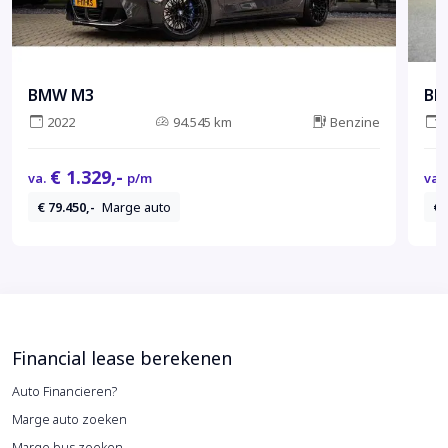
BMW M3
BM
2022
94.545 km
Benzine
€ 1.329,-
va.
p/m
va.
€ 79.450,-
Marge auto
€ 
Financial lease berekenen
Auto Financieren?
Marge auto zoeken
Marge bus zoeken