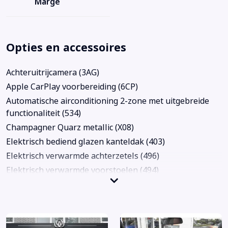
Marge
Opties en accessoires
Achteruitrijcamera (3AG)
Apple CarPlay voorbereiding (6CP)
Automatische airconditioning 2-zone met uitgebreide
functionaliteit (534)
Champagner Quarz metallic (X08)
Elektrisch bediend glazen kanteldak (403)
Elektrisch verwarmde achterzetels (496)
Elektrisch verwarmde voorstoelen (494)
Leder Dakota (specifiek voor Model Lines) (LCa)
Lichtmetalen velgen 20"
Navigatiesysteem Professional (609)
Panoramadak