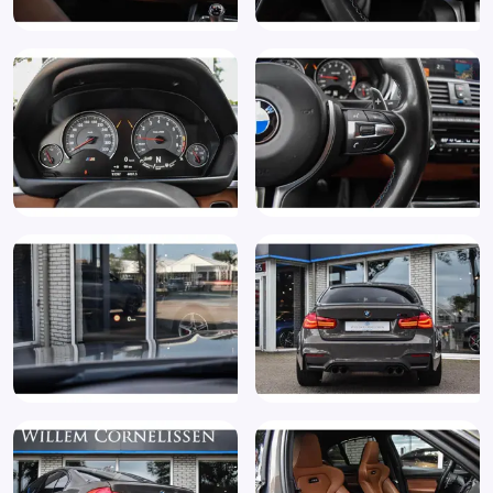
Sportstuurwiel met leder bekleed (255)
Spraakbediening
Start/stop systeem
Stuurbekrachtiging snelheidsafhankelijk
Stuur verstelbaar
Stuurwiel multifunctioneel
Telefoonintegratie
Volledige onderhoudshistorie beschikbaar
WiFi hotspot (6WD)
Zij airbag(s) voor
Driving Assistant (5AS)
Elektrisch bediend zonnescherm 7 serie (415)