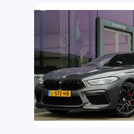
Alarm klasse 3
Anti Blokkeer Systeem
Anti doorSlip Regeling
Armsteun achter
Armsteun voor
Audio installatie premium
Bandenspanningscontrolesysteem
Bekerhouder
Binnenspiegel automatisch dimmend
Bluetooth