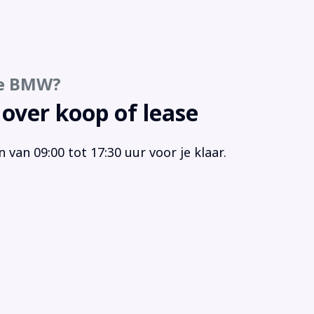
timedia-voorbereiding
keer assistent
keersensor achter
keersensor voor
ze BMW?
king Assistant Plus (5DN)
gensensor
 over koop of lease
strooksensor
ndomzicht camera
van 09:00 tot 17:30 uur voor je klaar.
tensproeiers/wisserbladen verwarmbaar
akelmogelijkheid aan stuurwiel
itbekrachtiging
t-Close-Automatic voor portieren (323)
rdifferentieel
rtonderstel
rtstoelen
rtstuur