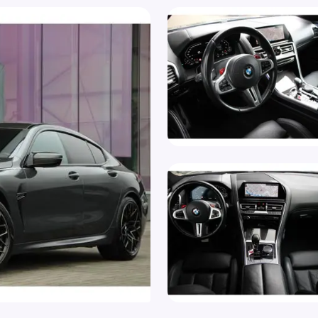
Spr
Extra warmtewerende voorruit (358)
Sta
Grootlichtassistent
Stu
Head-up display
Stu
HiFi System Harman Kardon (688)
Uit
Hill hold functie
Ver
Hoofdsteunen anti-whiplash
Vol
Interieurlijsten Carbon Fibre (4MC)
Wa
Keyless entry
WiF
Keyless start