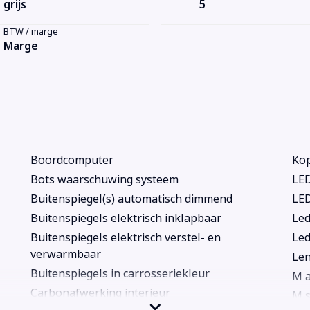
grijs
5
BTW / marge
Marge
Boordcomputer
Kop
Bots waarschuwing systeem
LED
Buitenspiegel(s) automatisch dimmend
LED
Buitenspiegels elektrisch inklapbaar
Led
Buitenspiegels elektrisch verstel- en
Led
verwarmbaar
Len
Buitenspiegels in carrosseriekleur
M a
Carbonafwerking interieur
M s