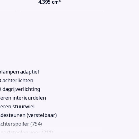
3
4.395 cm
lampen adaptief
 achterlichten
 dagrijverlichting
eren interieurdelen
eren stuurwiel
desteunen (verstelbaar)
chterspoiler (754)
portstoelen voor (711)