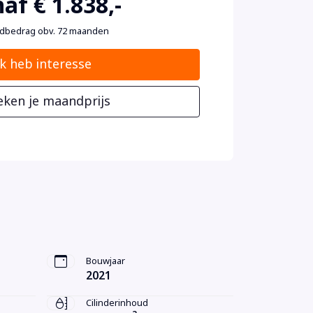
af € 1.838,-
dbedrag obv. 72 maanden
Ik heb interesse
eken je maandprijs
Bouwjaar
2021
Cilinderinhoud