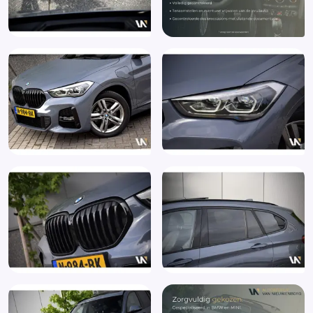
Keyless start
LED achterlichten
LED dagrijverlichting
LED koplampen
LED koplampen (5A2)
LED koplampen en LED achterlichten (5A2)
LED mistlampen
Lendesteun(en) verstelbaar
Lichtmetalen velgen 18"
Live Cockpit Plus (6U2)
M Aerodynamica
Middenarmsteun voor 3 serie (473)
M Sportpakket
Multifunctioneel stuurwiel (249)
Multimedia-voorbereiding
Navigatiesysteem full map