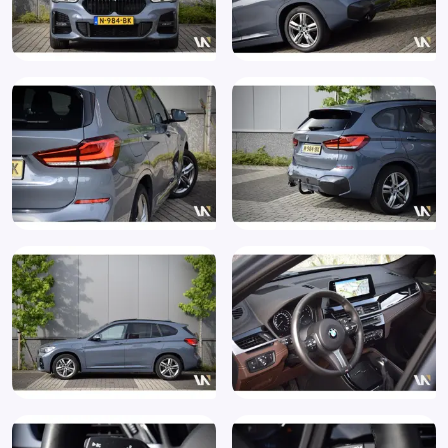
Voorstoelen verwarmd
WiFi
Navigatiesysteem
Open dak
Panoramadak