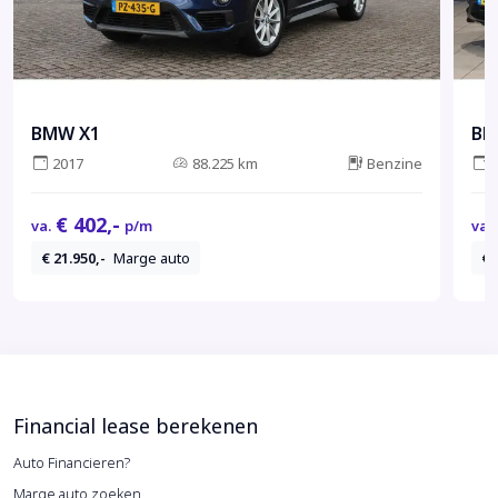
BMW X1
BM
2017
88.225 km
Benzine
€ 402,-
va.
p/m
va.
€ 21.950,-
Marge auto
€ 
Financial lease berekenen
Auto Financieren?
Marge auto zoeken