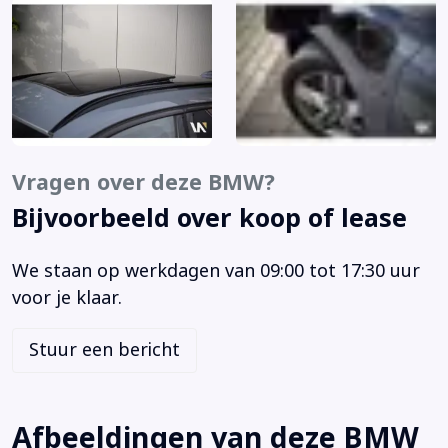
Trekhaak met afneembare kogel
Achterbank in delen neerklapbaar
Achteropkomend verkeer waarschuwing
Adaptive cruise control
Afdaal assistent
Airbag(s) hoofd achter
Vragen over deze BMW?
Airbag(s) hoofd voor
Bijvoorbeeld over koop of lease
Airbag(s) side voor
Airbag bestuurder
We staan op werkdagen van 09:00 tot 17:30 uur
Airbag passagier
voor je klaar.
Airco automatisch
Alarm klasse 3
Stuur een bericht
Alarmsysteem klasse 3 (VbV/SCM) (302)
Aluminium interieur afwerking
Anti Blokkeer Systeem
Afbeeldingen van deze BMW
Anti doorSlip Regeling