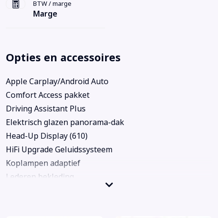
BTW / marge
Marge
Opties en accessoires
Apple Carplay/Android Auto
Comfort Access pakket
Driving Assistant Plus
Elektrisch glazen panorama-dak
Head-Up Display (610)
HiFi Upgrade Geluidssysteem
Koplampen adaptief
Lederen bekleding
M Schadow Line Hoogglans
M Sport
Stuur verwarmd