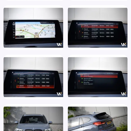
Servotronic (216)
Sfeerverlichting
Spiegel-pakket
Sportonderstel
Sportstoelen
Sportstuur
Sportstuurwiel met leder bekleed (255)
Spraakbediening
Start/stop systeem
Stoelverwarming
Stuurbekrachtiging snelheidsafhankelijk
Stuur leder
Stuur multifunctioneel
Stuur verstelbaar
Variabele stuuroverbrenging
Verkeersbord detectie