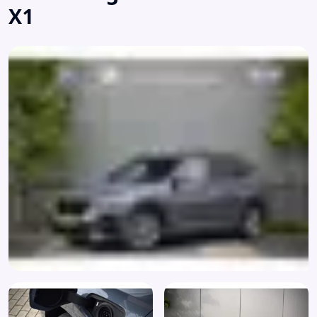
X1
Armsteun achter
Armsteun voor
Audio installatie premium
Audio Media Pack
Automatische 2-zone airconditioning (534)
Bandenspanningscontrolesysteem
Bandenspanningscontrolesysteem (2VB)
Bestuurdersstoel in hoogte verstelbaar
Binnenspiegel automatisch dimmend
Bluetooth
Boordcomputer
Bots waarschuwing systeem
Brake Assist System
Buitenspiegel(s) automatisch dimmend
Buitenspiegels elektrisch inklapbaar
Buitenspiegels elektrisch verstel- en verwarmbaar