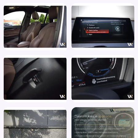
Draadloze telefoonlader
Driving Assistant (5AS)
Elektrisch bedienbare achterklep
Elektrisch bedienbare achterklep met sensorsturing
Elektrische ramen achter
Elektrische ramen voor
Elektrisch te openen en sluiten achterklep (316)
Elektrisch verwarmde voorstoelen (494)
Elektronisch Stabiliteits Programma
Extra getint glas achter
File assistent
Gelimiteerd slipdifferentieel
Grootlichtassistent
Head-up display
Hill hold functie
Keyless entry