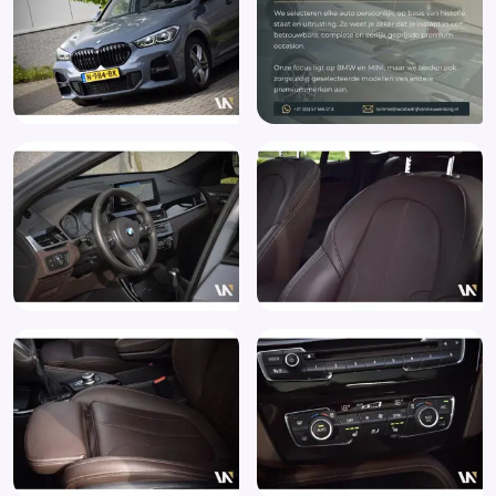
Oplaadmogelijkheid
Park Distance Control achter (507)
Park Distance Control voor/achter (PDC) (508)
Parkeer assistent
Parkeersensor achter
Parkeersensor voor
Passagiersstoel in hoogte verstelbaar
PHEV
Plug In Hybride
Premium kleur
Radio
Regen- en lichtsensor (521)
Regensensor
Rijstrooksensor
Ruitensproeiers/wisserbladen verwarmbaar
Safety-pack