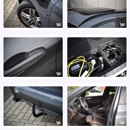
Buitenspiegels in carrosseriekleur
Centrale vergrendeling met afstandsbediening
Comfort Access met BMW Digital Key (322)
Comforttoegang
ConnectedDrive Services (6AK)
Connected services
Cruise control
Cruise control (544)
Cruise control adaptief met Stop&Go
DAB
DAB+ tuner (654)
DAB-Tuner (654)
Dakrailing in mat zwart (3AA)
Dakrails
Dealer Onderhouden
Dimlichten automatisch