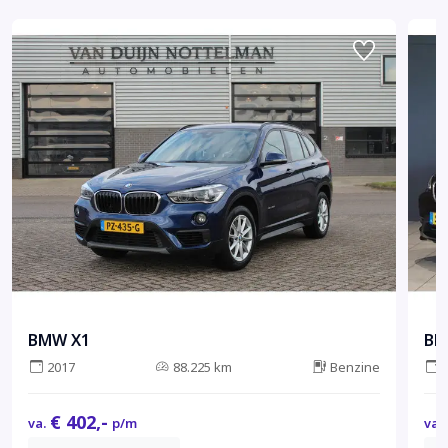
BMW X1
BM
2017
88.225 km
Benzine
€ 402,-
va.
p/m
va.