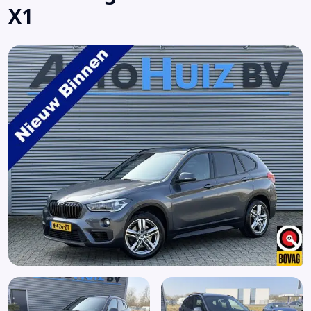
X1
Elektrisch bedienbare achterklep
Elektrische ramen voor en achter
Elektronisch Sper Differentieel
Elektronisch Stabiliteits Programma
Extra getint glas achter
Getint glas
Head-up display
Hill hold functie
Keyless entry
Keyless start
LED achterlichten
LED dagrijverlichting
Lederen bekleding
LED koplampen
Lichtmetalen velgen
Lichtmetalen velgen 18"