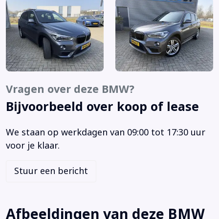
Armsteun achter
Armsteun voor
Audio installatie
Bandenspanningscontrolesysteem
Bluetooth
Boordcomputer
Vragen over deze BMW?
Bots waarschuwing systeem
Bijvoorbeeld over koop of lease
Brake Assist System
Buitenspiegels elektrisch verstel- en verwarmbaar
We staan op werkdagen van 09:00 tot 17:30 uur
Centrale vergrendeling met afstandsbediening
voor je klaar.
Connected services
Cruise control
Stuur een bericht
Cruisecontrol
Dakrails
Dimlichten automatisch en regensensor
Afbeeldingen van deze BMW
Electronic climate control