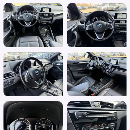
Start/stop systeem
Stuurbekrachtiging snelheidsafhankelijk
Stuur leder
Stuur multifunctioneel
Stuur verstelbaar
Trekhaak
Trekhaak met afneembare kogel
Verkeersbord detectie
Voorstoelen in hoogte verstelbaar
Voorstoelen verwarmd