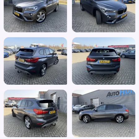
Metaalkleur
Mistlampen voor
Multimedia-voorbereiding
Navigatiesysteem
Navigatiesysteem full map
Open dak
Panoramadak
Parkeer assistent
Parkeersensor achter
Parkeersensor voor
Parkeersensor voor en achter
Radio
Ruitensproeiers/wisserbladen verwarmbaar
Schuif-/kanteldak
Sportstuur
Spraakbediening