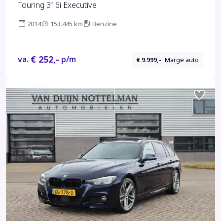
Touring 316i Executive
2014
153.445 km
Benzine
€ 252,-
va.
p/m
€ 9.999,-
Marge auto