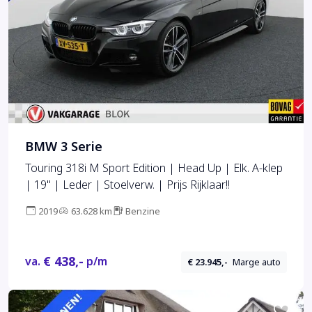
BMW 3 Serie
Touring 318i M Sport Edition | Head Up | Elk. A-klep
| 19'' | Leder | Stoelverw. | Prijs Rijklaar!!
2019
63.628 km
Benzine
€ 438,-
va.
p/m
€ 23.945,-
Marge auto