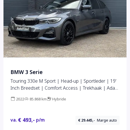
BMW 3 Serie
Touring 330e M Sport | Head-up | Sportleder | 19'
Inch Breedset | Comfort Access | Trekhaak | Adap.
Cruise
2022
85.868 km
Hybride
€ 493,-
va.
p/m
€ 29.445,-
Marge auto