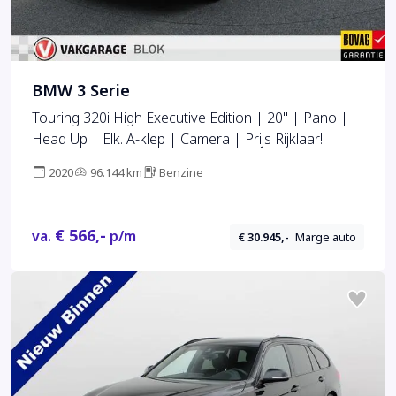
BMW 3 Serie
Touring 320i High Executive Edition | 20'' | Pano |
Head Up | Elk. A-klep | Camera | Prijs Rijklaar!!
2020
96.144 km
Benzine
€ 566,-
va.
p/m
€ 30.945,-
Marge auto