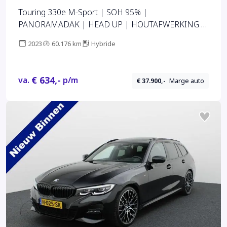
Touring 330e M-Sport | SOH 95% |
PANORAMADAK | HEAD UP | HOUTAFWERKING |
CAMERA | 19"
2023
60.176 km
Hybride
€ 634,-
va.
p/m
€ 37.900,-
Marge auto