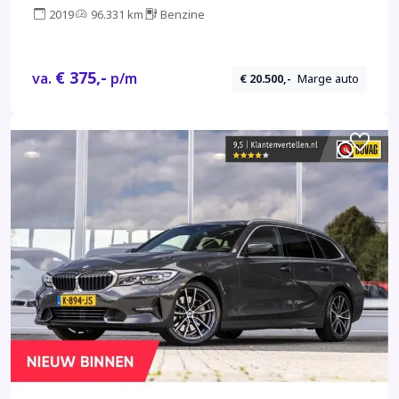
2019
96.331 km
Benzine
€ 375,-
va.
p/m
€ 20.500,-
Marge auto