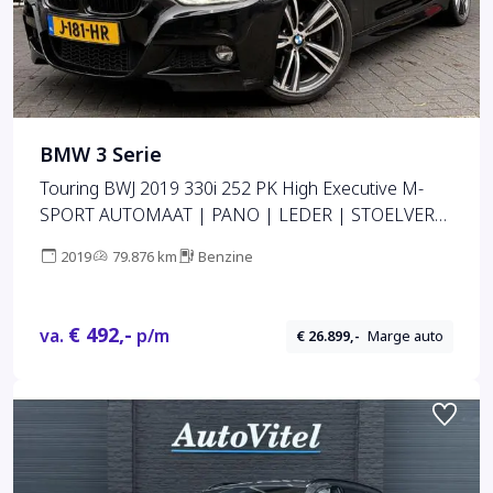
BMW 3 Serie
Touring BWJ 2019 330i 252 PK High Executive M-
SPORT AUTOMAAT | PANO | LEDER | STOELVERW.
| NAVI | CLIMA | CRUISE | FULL LED | 19" LMV |
2019
79.876 km
Benzine
CAMERA | PDC |
€ 492,-
va.
p/m
€ 26.899,-
Marge auto