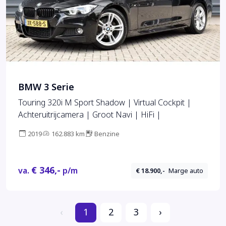
BMW 3 Serie
Touring 320i M Sport Shadow | Virtual Cockpit |
Achteruitrijcamera | Groot Navi | HiFi |
2019
162.883 km
Benzine
€ 346,-
va.
p/m
€ 18.900,-
Marge auto
‹
1
2
3
›