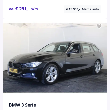
€ 291,-
va.
p/m
€ 15.900,-
Marge auto
BMW 3 Serie