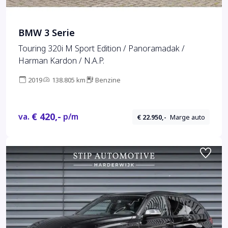
BMW 3 Serie
Touring 320i M Sport Edition / Panoramadak /
Harman Kardon / N.A.P.
2019
138.805 km
Benzine
€ 420,-
va.
p/m
€ 22.950,-
Marge auto