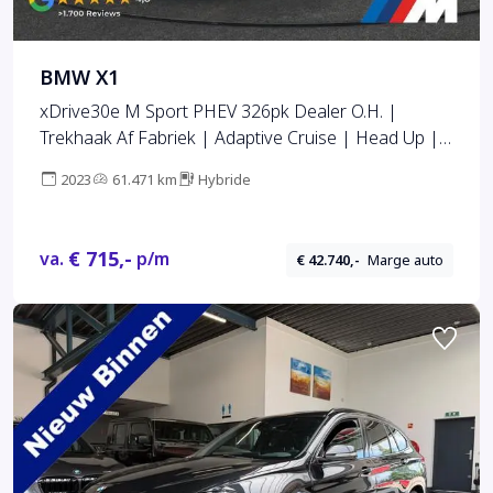
BMW X1
xDrive30e M Sport PHEV 326pk Dealer O.H. |
Trekhaak Af Fabriek | Adaptive Cruise | Head Up |
Harman / Kardon | 360 Camera | Alcantara
2023
61.471 km
Hybride
Sportstoelen Memory & Verwarmd | Adaptief
Onderstel | Sfeerverlichting | Stuur Verwarmd | Blis
| Keyless | 20"L.M | Plug In Hybrid |
€ 715,-
va.
p/m
€ 42.740,-
Marge auto