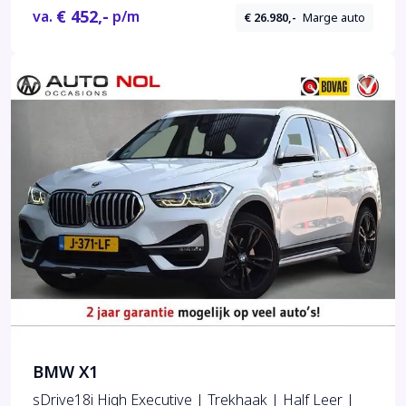
€ 452,-
va.
p/m
€ 26.980,-
Marge auto
BMW X1
sDrive18i High Executive | Trekhaak | Half Leer |