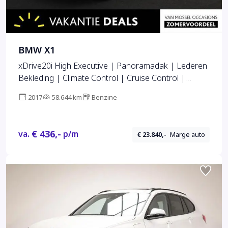
BMW X1
xDrive20i High Executive | Panoramadak | Lederen
Bekleding | Climate Control | Cruise Control |
Lichtmetalen Velgen
2017
58.644 km
Benzine
€ 436,-
va.
p/m
€ 23.840,-
Marge auto