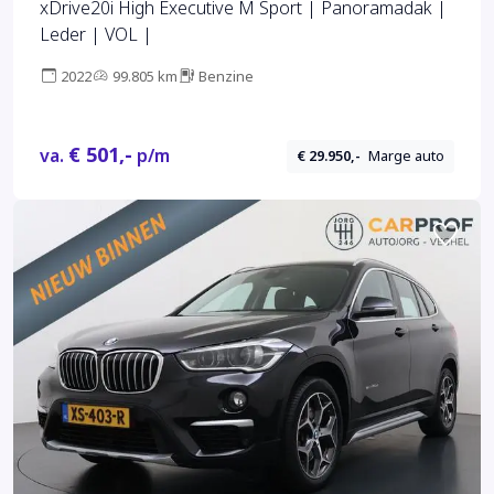
xDrive20i High Executive M Sport | Panoramadak |
Leder | VOL |
2022
99.805 km
Benzine
€ 501,-
va.
p/m
€ 29.950,-
Marge auto