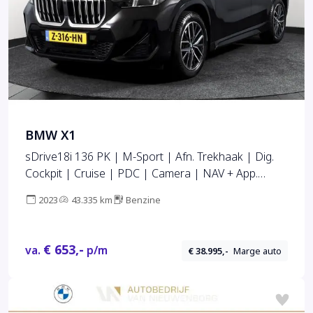
BMW X1
sDrive18i 136 PK | M-Sport | Afn. Trekhaak | Dig.
Cockpit | Cruise | PDC | Camera | NAV + App.
Connect | ECC | Elek. Klep | LM 18" |
2023
43.335 km
Benzine
€ 653,-
va.
p/m
€ 38.995,-
Marge auto