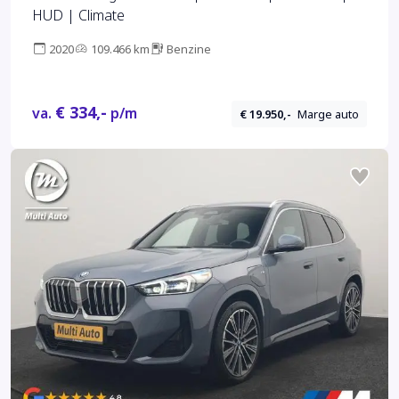
HUD | Climate
2020
109.466 km
Benzine
€ 334,-
va.
p/m
€ 19.950,-
Marge auto