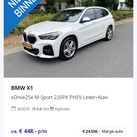
BMW X1
xDrive25e M-Sport 220PK PHEV Leder•Navi
2020
78.845 km
Hybride
€ 448,-
va.
p/m
€ 24.500,-
Marge auto