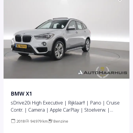
BMW X1
sDrive20i High Executive | Rijklaar!! | Pano | Cruise
Contr. | Camera | Apple CarPlay | Stoelverw. |
Leder | 18''
2018
94.979 km
Benzine