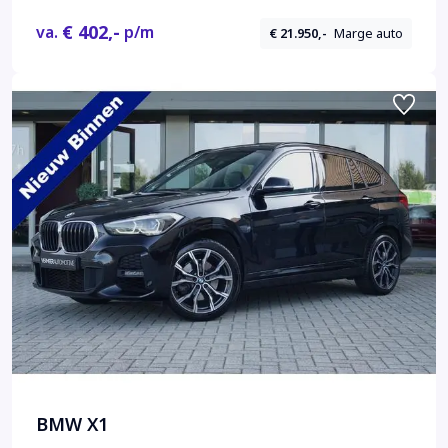
€ 402,-
va.
p/m
€ 21.950,-
Marge auto
BMW X1