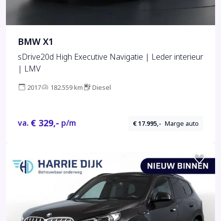
BMW X1
sDrive20d High Executive Navigatie | Leder interieur
| LMV
2017
182.559 km
Diesel
€ 329,-
va.
p/m
€ 17.995,-
Marge auto