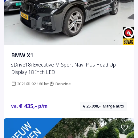
BMW X1
sDrive18i Executive M Sport Navi Plus Head-Up
Display 18 Inch LED
2021
92.160 km
Benzine
€ 435,-
va.
p/m
€ 25.990,-
Marge auto