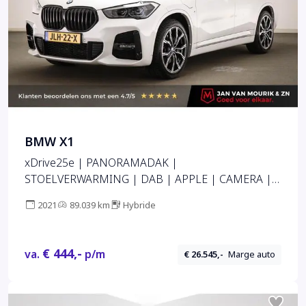
BMW X1
xDrive25e | PANORAMADAK |
STOELVERWARMING | DAB | APPLE | CAMERA |
19"
2021
89.039 km
Hybride
€ 444,-
va.
p/m
€ 26.545,-
Marge auto