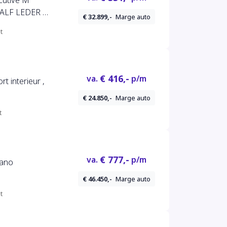
cutive M
ALF LEDER |
€ 32.899,-
Marge auto
ERKLEP |
t
 | LMV | PDC
€ 416,-
va.
p/m
t interieur ,
€ 24.850,-
Marge auto
t
€ 777,-
va.
p/m
Pano
€ 46.450,-
Marge auto
t