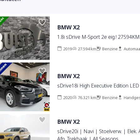
BMW X2
1.8i sDrive M-Sport 2e eig.! 27594KM
2019
27.594 km
Benzine
Automaa
BMW X2
sDrive18i High Executive Edition L
2020
76.321 km
Benzine
Handges
BMW X2
sDrive20i | Navi | Stoelverw. | Elek. 
Afn. Trekhaak | All Seasons