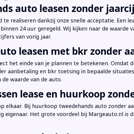
ds auto leasen zonder jaarcij
d te realiseren dankzij onze snelle acceptatie. Een l
innen 24 uur geregeld. Wij kijken naar de waarde v
jfers van vorig jaar.
uto leasen met bkr zonder a
irect het einde van je plannen te betekenen. Omdat de
der aanbetaling en bkr toetsing in bepaalde situati
n de waarde van de auto.
ussen lease en huurkoop zond
 op elkaar. Bij huurkoop tweedehands auto zonder aan
dig eigenaar. Het grote voordeel bij Margeauto.nl is d