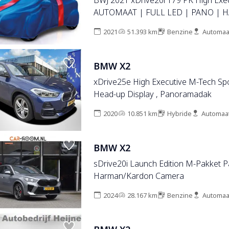
BWJ 2021 xDrive20i 179 PK High Exe
AUTOMAAT | FULL LED | PANO | H
ADAPTIVE CRUISE | ELEKTRI. ACHT
2021
51.393 km
Benzine
Automaa
STOELVERW. | DAB | NAVI | CLIMA
BMW X2
xDrive25e High Executive M-Tech Spor
Head-up Display , Panoramadak
2020
10.851 km
Hybride
Automaa
BMW X2
sDrive20i Launch Edition M-Pakket 
Harman/Kardon Camera
2024
28.167 km
Benzine
Automaa