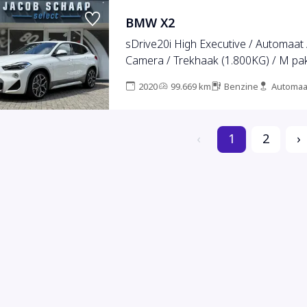
BMW X2
sDrive20i High Executive / Automaat /
Camera / Trekhaak (1.800KG) / M pak
2020
99.669 km
Benzine
Automaa
‹
1
2
›