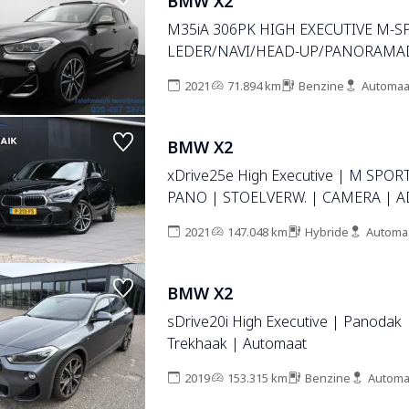
BMW X2
M35iA 306PK HIGH EXECUTIVE M-S
LEDER/NAVI/HEAD-UP/PANORAMA
2021
71.894 km
Benzine
Automaa
BMW X2
xDrive25e High Executive | M SPOR
PANO | STOELVERW. | CAMERA | A
| NAVI |
2021
147.048 km
Hybride
Automa
BMW X2
sDrive20i High Executive | Panodak 
Trekhaak | Automaat
2019
153.315 km
Benzine
Automa