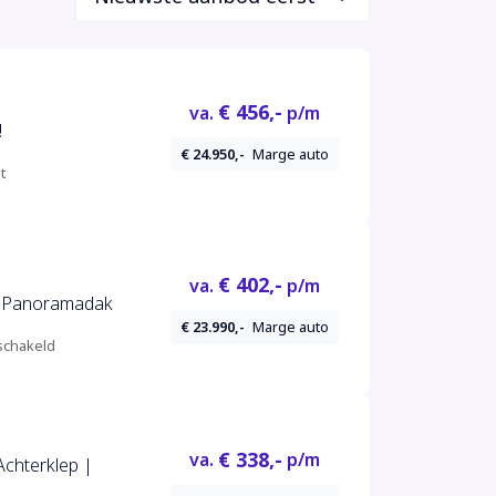
€ 456,-
va.
p/m
!
€ 24.950,-
Marge auto
t
€ 402,-
va.
p/m
ED Panoramadak
€ 23.990,-
Marge auto
chakeld
€ 338,-
va.
p/m
Achterklep |