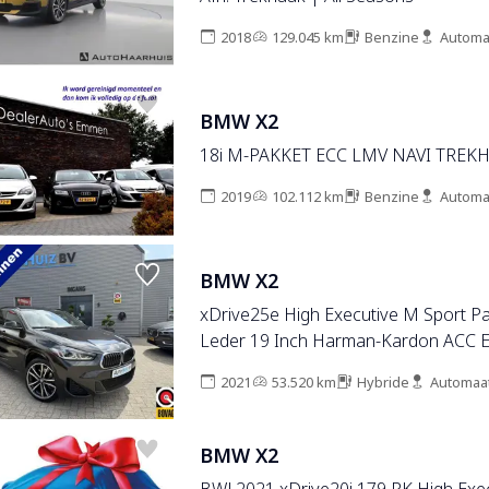
2018
129.045 km
Benzine
Automa
BMW X2
18i M-PAKKET ECC LMV NAVI TREK
2019
102.112 km
Benzine
Automa
BMW X2
xDrive25e High Executive M Sport 
Leder 19 Inch Harman-Kardon ACC E
Stoelverstelling Head-Up Display
2021
53.520 km
Hybride
Automaa
BMW X2