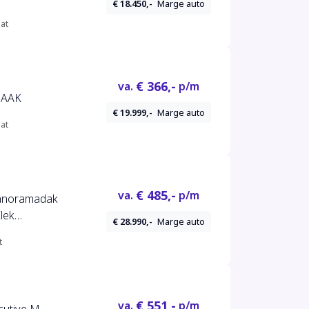
€ 18.450,-
Marge auto
at
€ 366,-
va.
p/m
HAAK
€ 19.999,-
Marge auto
at
€ 485,-
va.
p/m
Panoramadak
lek
€ 28.990,-
Marge auto
t
€ 551,-
va.
p/m