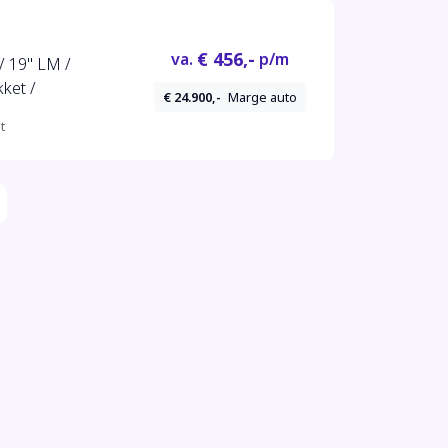
€ 456,-
va.
p/m
 19'' LM /
ket /
€ 24.900,-
Marge auto
t