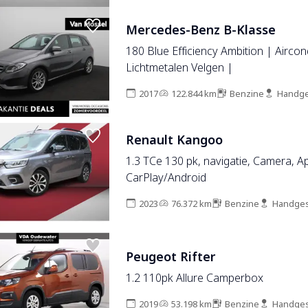
Mercedes-Benz B-Klasse
180 Blue Efficiency Ambition | Aircon
Lichtmetalen Velgen |
2017
122.844 km
Benzine
Handge
Renault Kangoo
1.3 TCe 130 pk, navigatie, Camera, A
CarPlay/Android
2023
76.372 km
Benzine
Handges
Peugeot Rifter
1.2 110pk Allure Camperbox
2019
53.198 km
Benzine
Handges