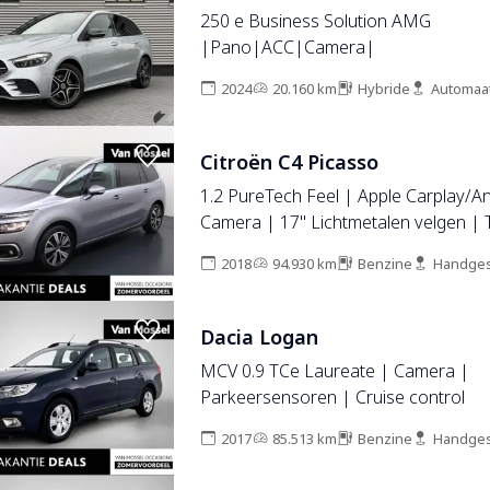
250 e Business Solution AMG
|Pano|ACC|Camera|
2024
20.160 km
Hybride
Automaa
Citroën C4 Picasso
1.2 PureTech Feel | Apple Carplay/A
Camera | 17" Lichtmetalen velgen |
2018
94.930 km
Benzine
Handges
Dacia Logan
MCV 0.9 TCe Laureate | Camera |
Parkeersensoren | Cruise control
2017
85.513 km
Benzine
Handges