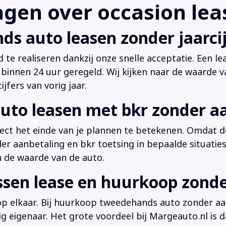
en over occasion leas
ds auto leasen zonder jaarcij
d te realiseren dankzij onze snelle acceptatie. Een l
innen 24 uur geregeld. Wij kijken naar de waarde v
jfers van vorig jaar.
uto leasen met bkr zonder a
irect het einde van je plannen te betekenen. Omdat de
der aanbetaling en bkr toetsing in bepaalde situati
n de waarde van de auto.
ussen lease en huurkoop zond
 op elkaar. Bij huurkoop tweedehands auto zonder aan
dig eigenaar. Het grote voordeel bij Margeauto.nl is d