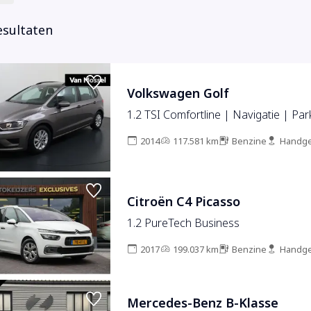
esultaten
Volkswagen Golf
1.2 TSI Comfortline | Navigatie | Pa
2014
117.581 km
Benzine
Handge
Citroën C4 Picasso
1.2 PureTech Business
2017
199.037 km
Benzine
Handge
Mercedes-Benz B-Klasse