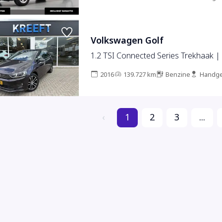
Volkswagen Golf
1.2 TSI Connected Series Trekhaak |
2016
139.727 km
Benzine
Handge
‹
1
2
3
...