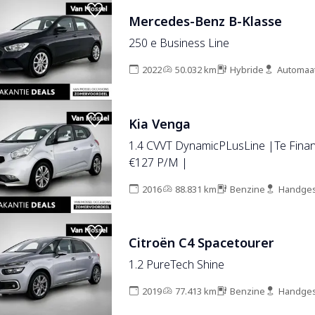
Mercedes-Benz B-Klasse
250 e Business Line
2022
50.032 km
Hybride
Automaa
Kia Venga
1.4 CVVT DynamicPLusLine |Te Financ
€127 P/M |
2016
88.831 km
Benzine
Handges
Citroën C4 Spacetourer
1.2 PureTech Shine
2019
77.413 km
Benzine
Handges