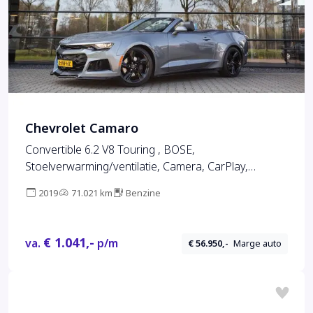
Chevrolet Camaro
Convertible 6.2 V8 Touring , BOSE,
Stoelverwarming/ventilatie, Camera, CarPlay,
Stuurverwarming
2019
71.021 km
Benzine
€ 1.041,-
va.
p/m
€ 56.950,-
Marge auto