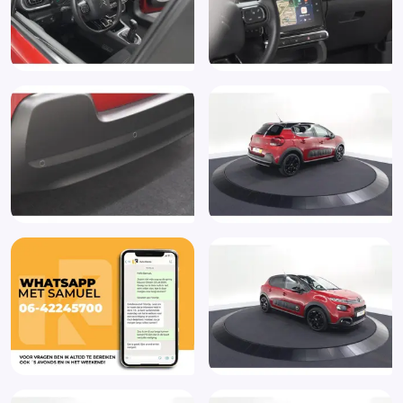
Onderhoudsboekje (fysiek)
Pack Navigatie
Parkeersensor achter
Passagiersairbag
Radio
Regensensor
Rijstrooksensor
Start/stop systeem
Stuurbekrachtiging snelheidsafhankelijk
Stuur verstelbaar
Stuurwiel multifunctioneel
Verkeersbord detectie
Vermoeidheids herkenning
Volledige dealeronderhoudshistorie beschikbaar
Zij airbag(s) voor