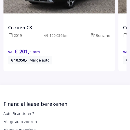
Citroën C3
Ci
2019
129.056 km
Benzine
€ 201,-
va.
p/m
va.
€ 10.950,-
Marge auto
€ 
Financial lease berekenen
Auto Financieren?
Marge auto zoeken
Marge bus zoeken