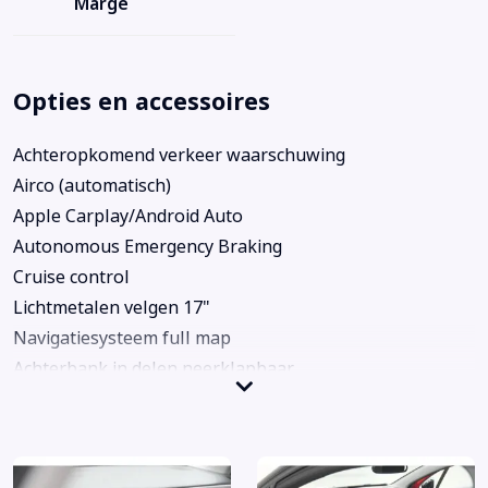
Marge
Opties en accessoires
Achteropkomend verkeer waarschuwing
Airco (automatisch)
Apple Carplay/Android Auto
Autonomous Emergency Braking
Cruise control
Lichtmetalen velgen 17"
Navigatiesysteem full map
Achterbank in delen neerklapbaar
Achteruitrijcamera
Afwijkende dakkleur
Alarm klasse 1(startblokkering)