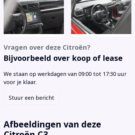
Anti Blokkeer Systeem
Anti doorSlip Regeling
Bandenspanningscontrolesysteem
Bestuurdersairbag
Bestuurdersstoel in hoogte verstelbaar
Binnenspiegel automatisch dimmend
Vragen over deze Citroën?
Bluetooth telefoonvoorbereiding
Bijvoorbeeld over koop of lease
Boordcomputer
Bots waarschuwing systeem
We staan op werkdagen van 09:00 tot 17:30 uur
Brake Assist System
voor je klaar.
Buitenspiegels elektrisch inklapbaar
Buitenspiegels elektrisch verstelbaar
Stuur een bericht
Buitenspiegels verwarmbaar
Centrale deurvergrendeling met afstandsbediening
Connected services
Afbeeldingen van deze
DAB ontvanger
Citroën C3