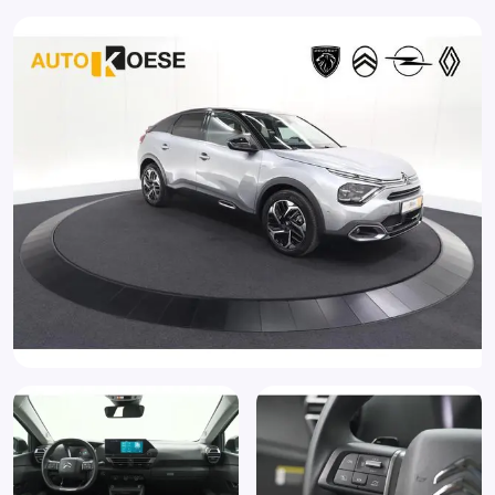
Buitenspiegels in andere kleur
Buitenspiegels verwarmbaar
Comfortstoel(en)
DAB ontvanger
Dimlichten automatisch
Draadloze telefoonlader
Elektrische ramen achter
Elektrische ramen voor
Elektronische remkrachtverdeling
Elektronisch Stabiliteits Programma
Extra getint glas
Geluidsisolerend glas
Glans exterieur delen
Grootlichtassistent
Head-up display
Hill hold functie