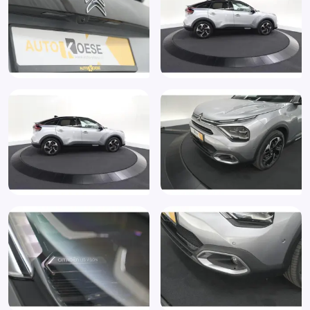
Parkeersensor voor
Passagiersairbag
Passagiersstoel in hoogte verstelbaar
Radio
RDW-leges
Regensensor
Spraakbediening
Stuurbekrachtiging
Stuur verstelbaar
Stuurwiel multifunctioneel
Verkeersbord detectie
Vermoeidheids herkenning
Volledig digitaal instrumentenpaneel
Volledige dealeronderhoudshistorie beschikbaar
Voorstoelen verwarmd
Zij airbag(s) voor