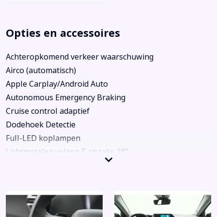
Opties en accessoires
Achteropkomend verkeer waarschuwing
Airco (automatisch)
Apple Carplay/Android Auto
Autonomous Emergency Braking
Cruise control adaptief
Dodehoek Detectie
Full-LED koplampen
Lichtmetalen velgen 5-spaaks 18"
Navigatiesysteem full map
Rijstrooksensor met correctie
Rondomzicht camera
Achterbank in delen neerklapbaar