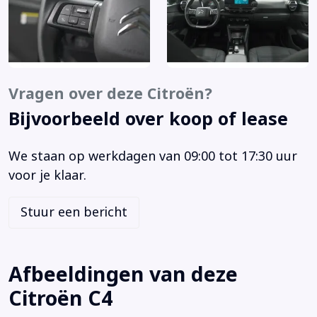
Achterbank met armsteun en skiluik
Achteruitrijcamera
Adaptief demping systeem
Alarm klasse 1(startblokkering)
Anti Blokkeer Systeem
Vragen over deze Citroën?
Anti doorSlip Regeling
Bijvoorbeeld over koop of lease
Armsteun voor
Bandenspanningscontrolesysteem
We staan op werkdagen van 09:00 tot 17:30 uur
Bestuurdersairbag
voor je klaar.
Bestuurdersstoel in hoogte verstelbaar
Binnenspiegel automatisch dimmend
Stuur een bericht
Bluetooth telefoonvoorbereiding
Bots waarschuwing systeem
Brake Assist System
Afbeeldingen van deze
Buitenspiegels elektrisch inklapbaar
Citroën C4
Buitenspiegels elektrisch verstelbaar