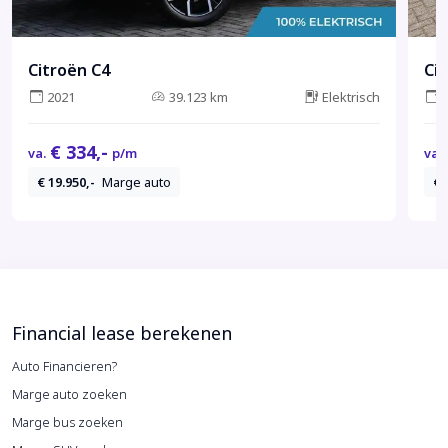
Citroën C4
Ci
2021
39.123 km
Elektrisch
€ 334,-
va.
p/m
va.
€ 19.950,-
Marge auto
€ 
Financial lease berekenen
Auto Financieren?
Marge auto zoeken
Marge bus zoeken