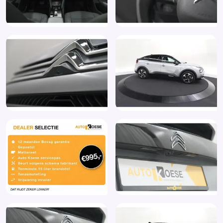
Hoofd airbag(s) voor
Instructieboekjes aanwezig
Keyless entry/start
Kunstlederen/alcantara bekleding
LED dagrijverlichting
Lederen interieurdelen
Lederen stuurwiel
Lederen versnellingspook
Lendesteunen (verstelbaar)
Metaalkleur
Multimedia-voorbereiding
Multimedia scherm middel
Onderhoudsboekje (fysiek)
Pack Ambiance (alcantara)
Pack Techno
Parkeersensor achter