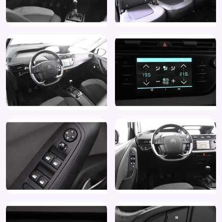
Regensensor
Start/stop systeem
Stuurbekrachtiging
Stuurbekrachtiging snelheidsafhankelijk
Stuur leder
Stuur multifunctioneel
Stuur verstelbaar
Vermoeidheids herkenning
Volledig digitaal instrumentenpaneel
Voorstoelen in hoogte verstelbaar
Zonnescherm
Zonnescherm zijruiten