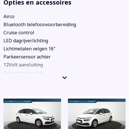
Opties en accessoires
Airco
Bluetooth telefoonvoorbereiding
Cruise control
LED dagrijverlichting
Lichtmetalen velgen 16"
Parkeersensor achter
12Volt aansluiting
Achterstoelen drie
Achterstoelen verschuifbaar
Airbag(s) gordijn
Airbag(s) hoofd achter
Airbag(s) hoofd voor
Airbag(s) side voor
Airbag(s) window