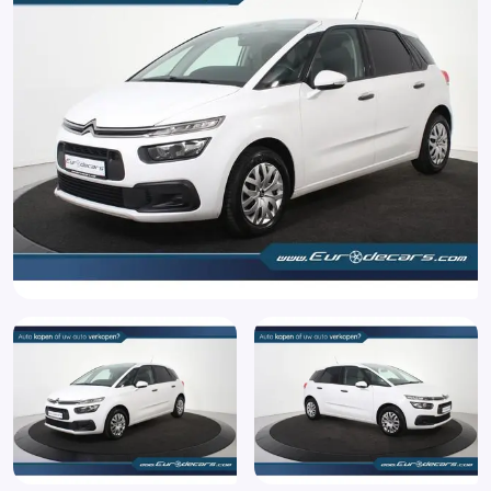
Brake Assist System
Buitenspiegels elektrisch verstelbaar
Bumpers in carrosseriekleur
Centrale deurvergrendeling
Centrale deurvergrendeling met afstandsbediening
Chroom delen exterieur
Comfortstoel(en)
Connected services
Cruisecontrol
Derde remlicht
Dimlichten automatisch
Elektrische ramen achter
Elektrische ramen voor
Elektronische remkrachtverdeling
Elektronisch Stabiliteits Programma
Extra getint glas achter