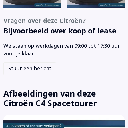
Airbag bestuurder
Airbag passagier
Airco automatisch
Vragen over deze Citroën?
Alarm klasse 1(startblokkering)
Bijvoorbeeld over koop of lease
Anti Blokkeer Systeem
Anti doorSlip Regeling
We staan op werkdagen van 09:00 tot 17:30 uur
Armsteun voor
voor je klaar.
Audio installatie
Autonomous Emergency Braking
Stuur een bericht
Bagage-afdekhoes
Bandenspanningscontrolesysteem
Bestuurdersstoel in hoogte verstelbaar
Afbeeldingen van deze
Binnenspiegel automatisch dimmend
Citroën C4 Spacetourer
Bluetooth
Boordcomputer
Bots waarschuwing systeem