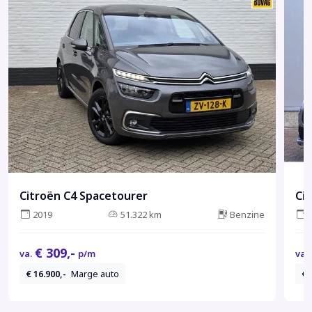
Citroën C4 Spacetourer
Ci
2019
51.322 km
Benzine
€ 309,-
va.
p/m
va.
€ 16.900,-
Marge auto
€ 