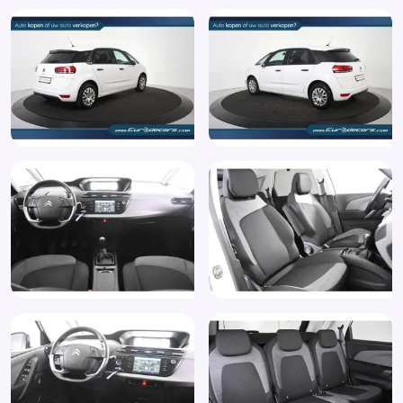
Getint glas
Hoofdsteunen achter
ISOFIX
Isofix bevestiging voor kinderzitjes
Lederen stuurwiel
Lederen versnellingspook
Lendesteun(en) verstelbaar
Lichtmetalen velgen
Metaalkleur
Mistlampen voor
Mistlampen voor adaptief
MP3 aansluiting
Multimedia-voorbereiding
Niet in gerookt
Passagiersstoel in hoogte verstelbaar
Radio CD speler