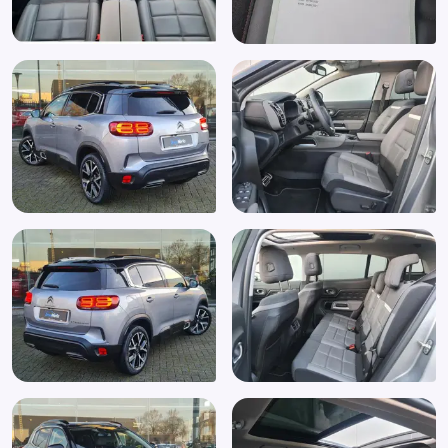
Chroom delen exterieur
Comfortstoel(en)
Connected services
Cruise control
Cruisecontrol
Cruise control adaptief
DAB
Dakdraagsysteem
Dakrailing
Dakrails
Derde remlicht
Dimlichten automatisch
Dodehoekdetectie met correctie
Dodehoek detector
Elektrische ramen achter
Elektrische ramen voor