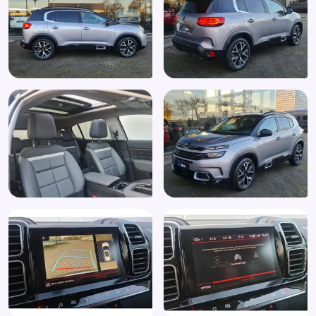
Schuif-/kanteldak
Spraakbediening
Start/stop systeem
Stoelen-pakket
Stuurbekrachtiging
Stuurbekrachtiging snelheidsafhankelijk
Stuur leder
Stuur multifunctioneel
Stuur verstelbaar
Stuurwiel multifunctioneel
Subwoofer
Verkeersbord detectie
Vermoeidheids herkenning
Volledig digitaal instrumentenpaneel
Voorstoelen in hoogte verstelbaar
Voorstoelen verwarmd