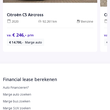
Citroën C5 Aircross
Cit
2020
92.261 km
Benzine
€ 246,-
va.
p/m
va.
€ 14.700,-
Marge auto
€ 
Financial lease berekenen
Auto Financieren?
Marge auto zoeken
Marge bus zoeken
Marge SUV zoeken