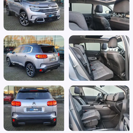
Elektrisch glazen panorama-dak
Elektrisch verstelbare bestuurdersstoel
Elektrisch verstelbare voorstoel(en)
Elektronische remkrachtverdeling
Elektronisch Stabiliteits Programma
Extra getint glas achter
Geluidsisolerend glas
Getint glas
Grootlichtassistent
Hill hold functie
Hoofdsteunen achter
Isofix bevestiging voor kinderzitjes
Keyless entry
Keyless start
LED achterlichten
LED dagrijverlichting