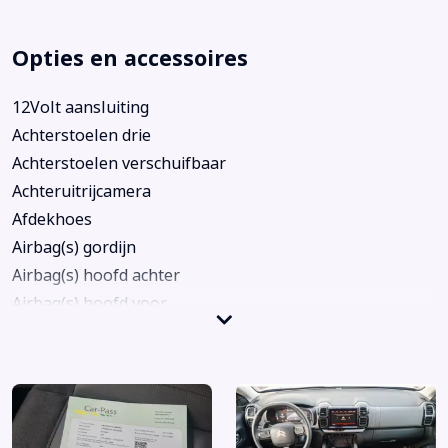
Opties en accessoires
12Volt aansluiting
Achterstoelen drie
Achterstoelen verschuifbaar
Achteruitrijcamera
Afdekhoes
Airbag(s) gordijn
Airbag(s) hoofd achter
Airbag(s) hoofd voor
Airbag(s) side voor
Airbag(s) window
Airbag bestuurder
Airbag passagier
Airco