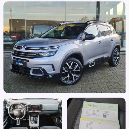
Bagage-afdekhoes
Bandenspanningscontrolesysteem
Bestuurdersstoel in hoogte verstelbaar
Binnenspiegel automatisch dimmend
Bluetooth
Boordcomputer
Bots waarschuwing systeem
Brake Assist System
Buitenspiegels elektrisch inklapbaar
Buitenspiegels elektrisch verstelbaar
Buitenspiegels in carrosseriekleur
Buitenspiegels met verlichting
Buitenspiegels verwarmbaar
Bumpers in carrosseriekleur
Centrale deurvergrendeling
Centrale deurvergrendeling met afstandsbediening