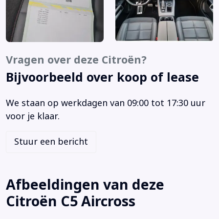
Airco (automatisch)
Airco automatisch
Airco met elektronische regeling
Alarm klasse 1(startblokkering)
Vragen over deze Citroën?
Alarmsysteem
Bijvoorbeeld over koop of lease
Andere dakkleur
Android Auto
We staan op werkdagen van 09:00 tot 17:30 uur
Anti Blokkeer Systeem
voor je klaar.
Anti doorSlip Regeling
Apple CarPlay
Stuur een bericht
Apple Carplay/Android Auto
Armsteun
Armsteun voor
Afbeeldingen van deze
Audio installatie
Citroën C5 Aircross
Autonome parkeerfunctie
Autonomous Emergency Braking