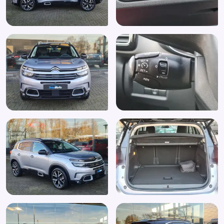
Navigatiesysteem full map
Open dak
Pack Detection
Pack Park Assist
Panoramadak
Parkeer assistent
Parkeersensor achter
Parkeersensor voor
Parkeersensor voor en achter
Passagiersstoel in hoogte verstelbaar
Radio
Radiovoorbereiding
Regensensor
Rijstrooksensor met correctie
Rondomzicht camera
Schakelmogelijkheid aan stuurwiel