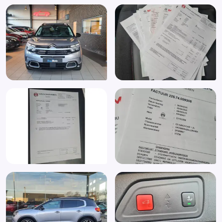
Lederen/stof bekleding
Lederen bekleding
Lederen stuurwiel
Lederen versnellingspook
LED koplampen
LED koplampen adaptief
Lendesteun(en) verstelbaar
Lichtmetalen velgen
Lichtmetalen velgen 19"
Luxe lederen bekleding
Mistlampen voor
Mistlampen voor adaptief
Multimedia-voorbereiding
Multimedia systeem
Navigatie
Navigatiesysteem