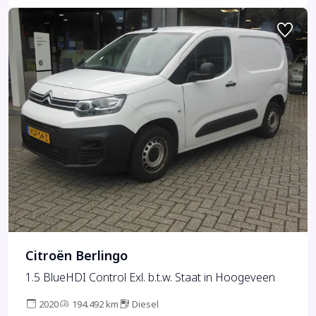
Citroën Berlingo
1.5 BlueHDI Control Exl. b.t.w. Staat in Hoogeveen
2020
194.492 km
Diesel