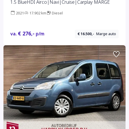
1.5 BlueHDI Airco|Navi|Cruise|Carplay MARGE
2021
17.902 km
Diesel
€ 276,-
va.
p/m
€ 16.500,-
Marge auto