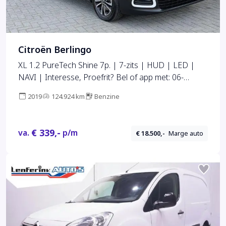
Citroën Berlingo
XL 1.2 PureTech Shine 7p. | 7-zits | HUD | LED |
NAVI | Interesse, Proefrit? Bel of app met: 06-
24282842 / 06-42130156
2019
124.924 km
Benzine
€ 339,-
va.
p/m
€ 18.500,-
Marge auto