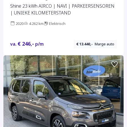
Shine 23 kWh AIRCO | NAVI | PARKEERSENSOREN
| UNIEKE KILOMETERSTAND
2020
4.262 km
Elektrisch
€ 246,-
va.
p/m
€ 13.440,-
Marge auto