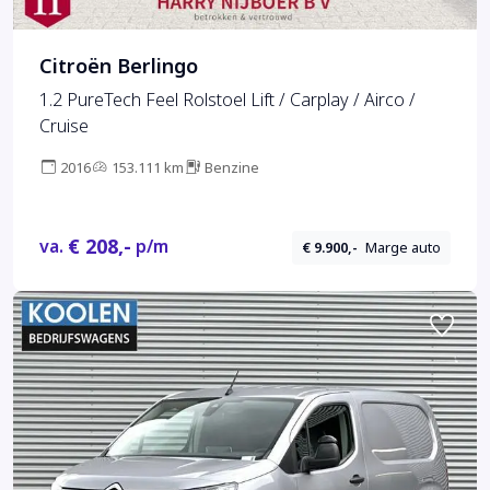
Citroën Berlingo
1.2 PureTech Feel Rolstoel Lift / Carplay / Airco /
Cruise
2016
153.111 km
Benzine
€ 208,-
va.
p/m
€ 9.900,-
Marge auto