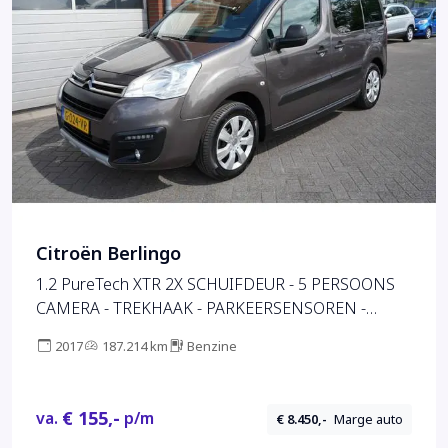
Citroën Berlingo
1.2 PureTech XTR 2X SCHUIFDEUR - 5 PERSOONS
CAMERA - TREKHAAK - PARKEERSENSOREN -
NAVIGATIE - CLIMATE - BLUETOOTH - CRUISE -
2017
187.214 km
Benzine
AUT. VERLICHTING - REGENSENSOR
€ 155,-
va.
p/m
€ 8.450,-
Marge auto