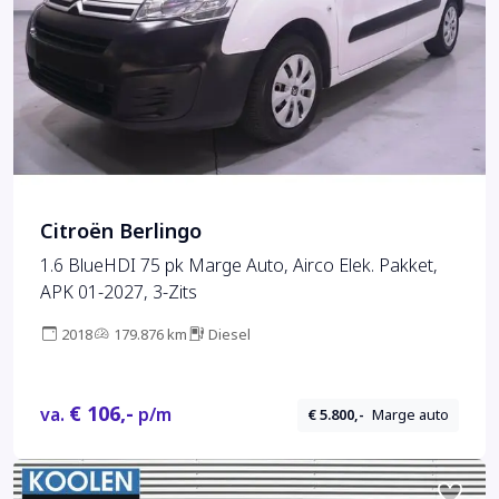
Citroën Berlingo
1.6 BlueHDI 75 pk Marge Auto, Airco Elek. Pakket,
APK 01-2027, 3-Zits
2018
179.876 km
Diesel
€ 106,-
va.
p/m
€ 5.800,-
Marge auto