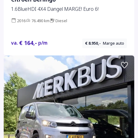
1.6BlueHDI 4X4 Dangel MARGE! Euro 6!
2016
76.490 km
Diesel
€ 164,-
va.
p/m
€ 8.950,-
Marge auto