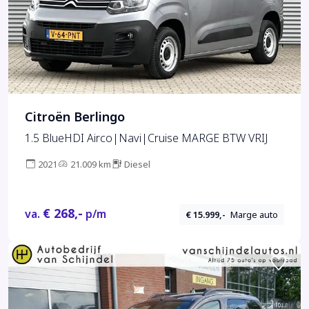
Citroën Berlingo
1.5 BlueHDI Airco|Navi|Cruise MARGE BTW VRIJ
2021
21.009 km
Diesel
€ 268,-
va.
p/m
€ 15.999,-
Marge auto