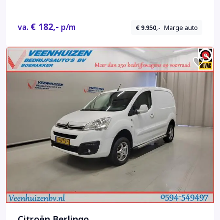
€ 182,-
va.
p/m
€ 9.950,-
Marge auto
Citroën Berlingo