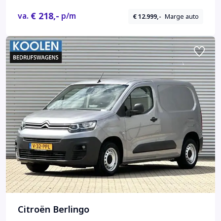
€ 218,-
va.
p/m
€ 12.999,-
Marge auto
Citroën Berlingo